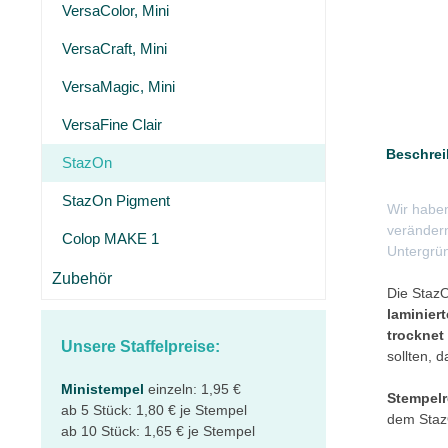
VersaColor, Mini
VersaCraft, Mini
VersaMagic, Mini
VersaFine Clair
Beschrei
StazOn
StazOn Pigment
Wir haben
verändern
Colop MAKE 1
Untergrü
Zubehör
Die Staz
laminier
trocknet
Unsere Staffelpreise:
sollten, d
Ministempel
einzeln: 1,95 €
Stempel
ab 5 Stück: 1,80 € je Stempel
dem Staz
ab 10 Stück: 1,65 € je Stempel