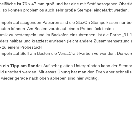
elfläche ist 76 x 47 mm groß und hat eine mit Stoff bezogenen Oberfl
, so können problemlos auch sehr große Stempel eingefärbt werden.
mpeln auf saugenden Papieren sind die StazOn Stempelkissen nur bed
aufen können. Am Besten vorab auf einem Probestück testen.
mik zu bestempeln und im Backofen einzubrennen, ist die Farbe „31 Je
ders haltbar und kratzfest erwiesen (leicht andere Zusammensetzung a
b zu einem Probestück!
mpeln auf Stoff am Besten die VersaCraft-Farben verwenden. Die werd
h ein Tipp am Rande:
Auf sehr glatten Untergründen kann der Stempe
ld unscharf werden. Mit etwas Übung hat man den Dreh aber schnell ra
 wieder gerade nach oben abheben sind hier wichtig.