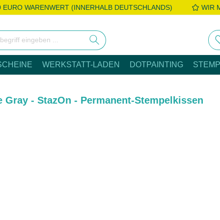
0 EURO WARENWERT (INNERHALB DEUTSCHLANDS)
WIR 
SCHEINE
WERKSTATT-LADEN
DOTPAINTING
STEMP
e Gray - StazOn - Permanent-Stempelkissen