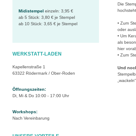
Die Stemp
hochsteht
Midistempel
einzeln: 3,95 €
ab 5 Stück: 3,80 € je Stempel
• Zum Ste
ab 10 Stück: 3,65 € je Stempel
oder ausl
• Um Kera
als beson
hier vora
WERKSTATT-LADEN
• Zum Ste
Kapellenstraße 1
Und noc
63322 Rödermark / Ober-Roden
Stempelbi
„wackeln“
Öffnungszeiten:
Di, Mi & Do 10:00 - 17:00 Uhr
Workshops:
Nach Vereinbarung