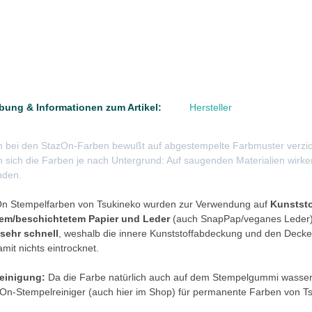
bung & Informationen zum Artikel:
Hersteller
 bei den StazOn-Farben bewußt auf abgestempelte Farbmuster verzichte
 sich die Farben je nach Untergrund: Auf saugenden Materialien wirke
nden.
On Stempelfarben von Tsukineko wurden zur Verwendung auf
Kunststo
tem/beschichtetem Papier und Leder
(auch SnapPap/veganes Leder) e
 sehr schnell
, weshalb die innere Kunststoffabdeckung und den Decke
amit nichts eintrocknet.
reinigung:
Da die Farbe natürlich auch auf dem Stempelgummi wasserfes
On-Stempelreiniger (auch
hier im Shop
) für permanente Farben von Tsu