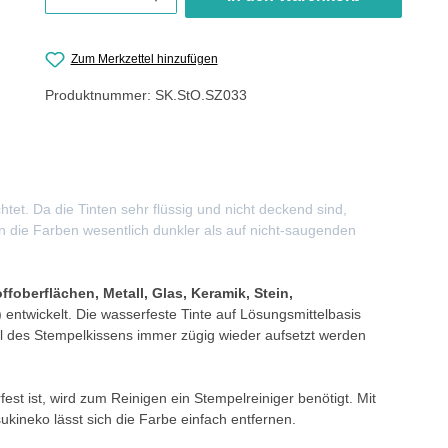
Zum Merkzettel hinzufügen
Produktnummer:
SK.StO.SZ033
t. Da die Tinten sehr flüssig und nicht deckend sind,
n die Farben wesentlich dunkler als auf nicht-saugenden
ffoberflächen, Metall, Glas, Keramik, Stein,
ntwickelt. Die wasserfeste Tinte auf Lösungsmittelbasis
l des Stempelkissens immer zügig wieder aufsetzt werden
t ist, wird zum Reinigen ein Stempelreiniger benötigt. Mit
kineko lässt sich die Farbe einfach entfernen.