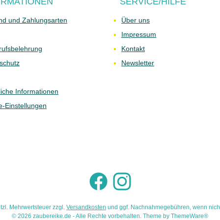
ORMATIONEN
SERVICE/HILFE
nd und Zahlungsarten
Über uns
Impressum
rufsbelehrung
Kontakt
schutz
Newsletter
liche Informationen
e-Einstellungen
Facebook
Instagram
etzl. Mehrwertsteuer zzgl.
Versandkosten
und ggf. Nachnahmegebühren, wenn nich
© 2026 zaubereike.de - Alle Rechte vorbehalten. Theme by
ThemeWare®