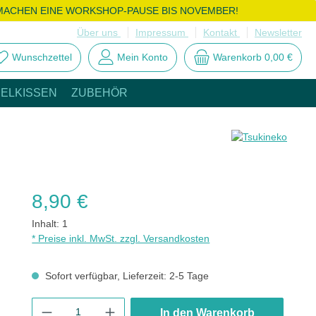
MACHEN EINE WORKSHOP-PAUSE BIS NOVEMBER!
Über uns
Impressum
Kontakt
Newsletter
Wunschzettel
Mein Konto
Warenkorb
0,00 €
ELKISSEN
ZUBEHÖR
Regulärer Preis:
8,90 €
Inhalt:
1
* Preise inkl. MwSt. zzgl. Versandkosten
Sofort verfügbar, Lieferzeit: 2-5 Tage
Produkt Anzahl: Gib den gewünschten Wert ein oder benutze di
In den Warenkorb