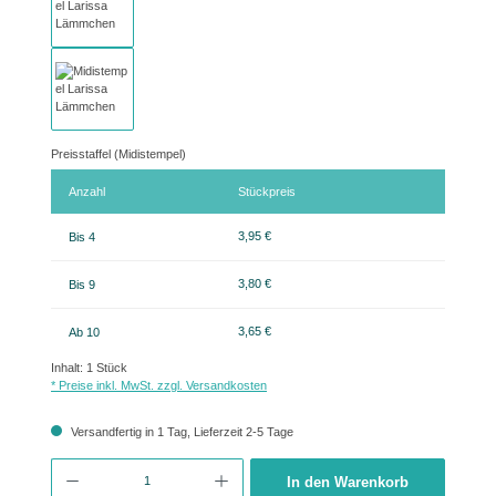
Preisstaffel (Midistempel)
Anzahl
Stückpreis
3,95 €
Bis
4
3,80 €
Bis
9
3,65 €
Ab
10
Inhalt:
1 Stück
* Preise inkl. MwSt. zzgl. Versandkosten
Versandfertig in 1 Tag, Lieferzeit 2-5 Tage
Produkt Anzahl: Gib den gewünschten Wert ein oder benutze die Schaltflächen um 
In den Warenkorb