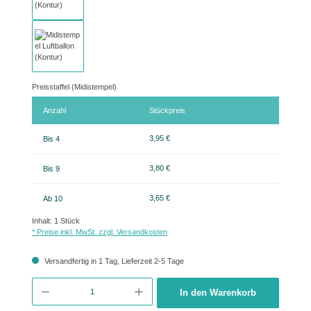
Preisstaffel (Midistempel)
Anzahl
Stückpreis
3,95 €
Bis
4
3,80 €
Bis
9
3,65 €
Ab
10
Inhalt:
1 Stück
* Preise inkl. MwSt. zzgl. Versandkosten
Versandfertig in 1 Tag, Lieferzeit 2-5 Tage
Produkt Anzahl: Gib den gewünschten Wert ein oder benutze die Schaltflächen um 
In den Warenkorb