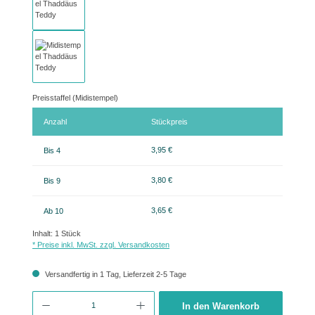
Preisstaffel (Midistempel)
Anzahl
Stückpreis
3,95 €
Bis
4
3,80 €
Bis
9
3,65 €
Ab
10
Inhalt:
1 Stück
* Preise inkl. MwSt. zzgl. Versandkosten
Versandfertig in 1 Tag, Lieferzeit 2-5 Tage
Produkt Anzahl: Gib den gewünschten Wert ein oder benutze die Schaltflächen um 
In den Warenkorb