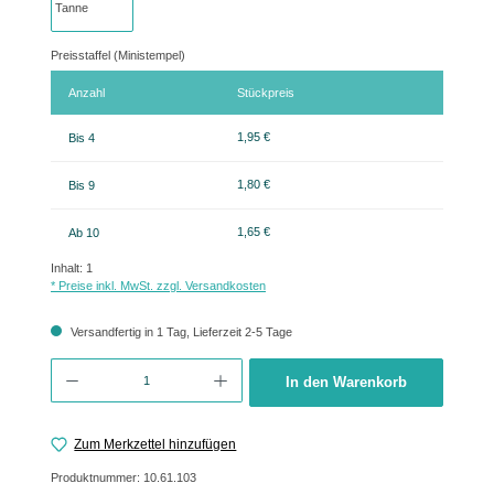
Preisstaffel (Ministempel)
Anzahl
Stückpreis
1,95 €
Bis
4
1,80 €
Bis
9
1,65 €
Ab
10
Inhalt:
1
* Preise inkl. MwSt. zzgl. Versandkosten
Versandfertig in 1 Tag, Lieferzeit 2-5 Tage
Produkt Anzahl: Gib den gewünschten Wert ein oder benutze die Schaltflächen um 
In den Warenkorb
Zum Merkzettel hinzufügen
Produktnummer:
10.61.103