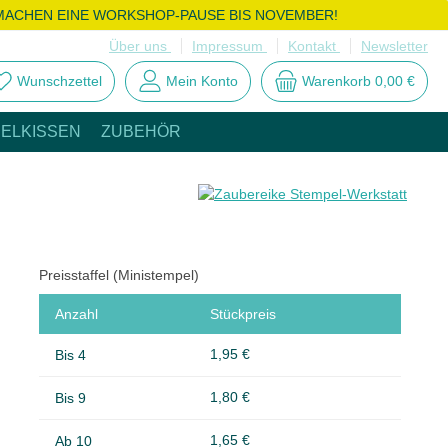
MACHEN EINE WORKSHOP-PAUSE BIS NOVEMBER!
Über uns
Impressum
Kontakt
Newsletter
Wunschzettel
Mein Konto
Warenkorb
0,00 €
ELKISSEN
ZUBEHÖR
Preisstaffel (Ministempel)
Anzahl
Stückpreis
1,95 €
Bis
4
1,80 €
Bis
9
1,65 €
Ab
10