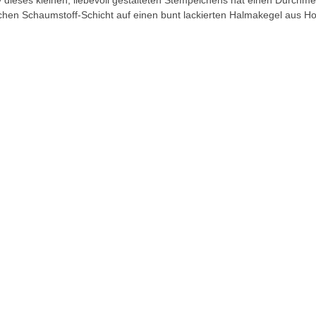
 dieses kleinen, liebevoll gestalteten Stempelchens hat einen Durchme
chen Schaumstoff-Schicht auf einen bunt lackierten Halmakegel aus Ho