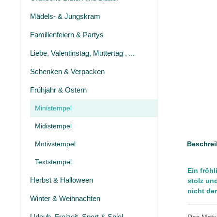
Mädels- & Jungskram
Familienfeiern & Partys
Liebe, Valentinstag, Muttertag , ...
Schenken & Verpacken
Frühjahr & Ostern
Ministempel
Midistempel
Motivstempel
Beschrei
Textstempel
Ein fröh
Herbst & Halloween
stolz un
nicht der
Winter & Weihnachten
Urlaub, Freizeit, Sport & Spiel