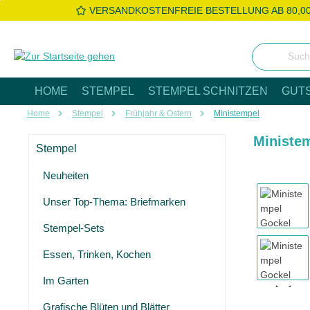
VERSANDKOSTENFREIE BESTELLUNG AB 80,0
 Hauptinhalt springen
Zur Suche springen
Zur Hauptnavigation springen
HOME
STEMPEL
STEMPEL SCHNITZEN
GUT
Home
Stempel
Frühjahr & Ostern
Ministempel
Ministe
Stempel
Neuheiten
Bildergaleri
Unser Top-Thema: Briefmarken
Stempel-Sets
Essen, Trinken, Kochen
Im Garten
Grafische Blüten und Blätter