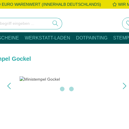
0 EURO WARENWERT (INNERHALB DEUTSCHLANDS)
WIR 
SCHEINE
WERKSTATT-LADEN
DOTPAINTING
STEMP
mpel Gockel
e überspringen