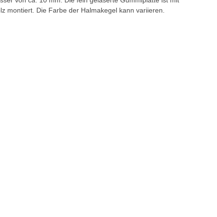
sser von ca. 10 mm. Die fein gelaserte Gummiplatte ist mit
lz montiert. Die Farbe der Halmakegel kann variieren.