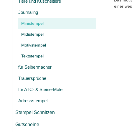
Das Motiv
Tiere und Kuscheltiere
einer wei
Journaling
Ministempel
Midistempel
Motivstempel
Textstempel
für Selbermacher
Trauersprüche
für ATC- & Steine-Maler
Adressstempel
Stempel Schnitzen
Gutscheine