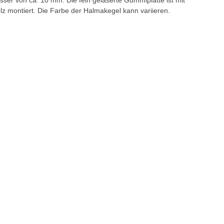
sser von ca. 10 mm. Die fein gelaserte Gummiplatte ist mit
lz montiert. Die Farbe der Halmakegel kann variieren.