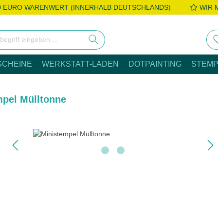
0 EURO WARENWERT (INNERHALB DEUTSCHLANDS)
WIR 
SCHEINE
WERKSTATT-LADEN
DOTPAINTING
STEMP
mpel Mülltonne
e überspringen