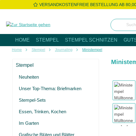
VERSANDKOSTENFREIE BESTELLUNG AB 80,0
 Hauptinhalt springen
Zur Suche springen
Zur Hauptnavigation springen
HOME
STEMPEL
STEMPEL SCHNITZEN
GUT
Home
Stempel
Journaling
Ministempel
Ministe
Stempel
Neuheiten
Bildergaleri
Unser Top-Thema: Briefmarken
Stempel-Sets
Essen, Trinken, Kochen
Im Garten
Grafische Blüten und Blätter