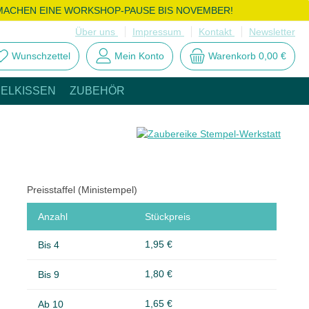
MACHEN EINE WORKSHOP-PAUSE BIS NOVEMBER!
Über uns
Impressum
Kontakt
Newsletter
Wunschzettel
Mein Konto
Warenkorb
0,00 €
ELKISSEN
ZUBEHÖR
Preisstaffel (Ministempel)
Anzahl
Stückpreis
1,95 €
Bis
4
1,80 €
Bis
9
1,65 €
Ab
10