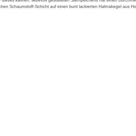
 dieses kleinen, liebevoll gestalteten Stempelchens hat einen Durchme
chen Schaumstoff-Schicht auf einen bunt lackierten Halmakegel aus Ho