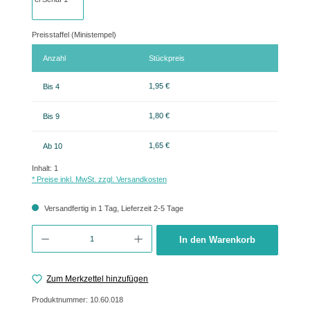
Preisstaffel (Ministempel)
Anzahl
Stückpreis
1,95 €
Bis
4
1,80 €
Bis
9
1,65 €
Ab
10
Inhalt:
1
* Preise inkl. MwSt. zzgl. Versandkosten
Versandfertig in 1 Tag, Lieferzeit 2-5 Tage
Produkt Anzahl: Gib den gewünschten Wert ein oder benutze die Schaltflächen um 
In den Warenkorb
Zum Merkzettel hinzufügen
Produktnummer:
10.60.018