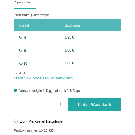
Preisstaffel (Ministempel)
Anzahl
Stückpreis
1,95 €
Bis
4
1,80 €
Bis
9
1,65 €
Ab
10
Inhalt:
1
* Preise inkl. MwSt. zzgl. Versandkosten
Versandfertig in 1 Tag, Lieferzeit 2-5 Tage
Produkt Anzahl: Gib den gewünschten Wert ein oder benutze die Schaltflächen um 
In den Warenkorb
Zum Merkzettel hinzufügen
Produktnummer:
10.10.336