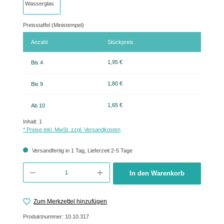
Preisstaffel (Ministempel)
Anzahl
Stückpreis
1,95 €
Bis
4
1,80 €
Bis
9
1,65 €
Ab
10
Inhalt:
1
* Preise inkl. MwSt. zzgl. Versandkosten
Versandfertig in 1 Tag, Lieferzeit 2-5 Tage
Produkt Anzahl: Gib den gewünschten Wert ein oder benutze die Schaltflächen um 
In den Warenkorb
Zum Merkzettel hinzufügen
Produktnummer:
10.10.317