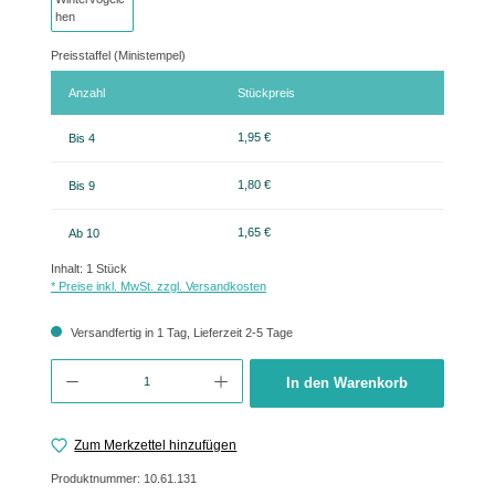
Preisstaffel (Ministempel)
Anzahl
Stückpreis
1,95 €
Bis
4
1,80 €
Bis
9
1,65 €
Ab
10
Inhalt:
1 Stück
* Preise inkl. MwSt. zzgl. Versandkosten
Versandfertig in 1 Tag, Lieferzeit 2-5 Tage
Produkt Anzahl: Gib den gewünschten Wert ein oder benutze die Schaltflächen um 
In den Warenkorb
Zum Merkzettel hinzufügen
Produktnummer:
10.61.131