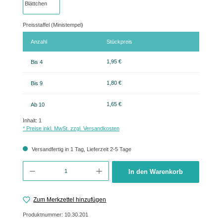
Preisstaffel (Ministempel)
Anzahl
Stückpreis
1,95 €
Bis
4
1,80 €
Bis
9
1,65 €
Ab
10
Inhalt:
1
* Preise inkl. MwSt. zzgl. Versandkosten
Versandfertig in 1 Tag, Lieferzeit 2-5 Tage
Produkt Anzahl: Gib den gewünschten Wert ein oder benutze die Schaltflächen um 
In den Warenkorb
Zum Merkzettel hinzufügen
Produktnummer:
10.30.201