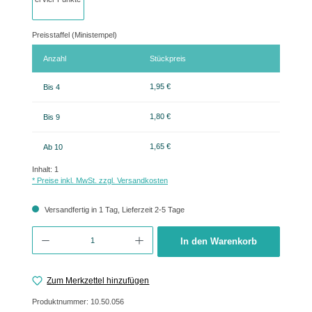
Preisstaffel (Ministempel)
Anzahl
Stückpreis
1,95 €
Bis
4
1,80 €
Bis
9
1,65 €
Ab
10
Inhalt:
1
* Preise inkl. MwSt. zzgl. Versandkosten
Versandfertig in 1 Tag, Lieferzeit 2-5 Tage
Produkt Anzahl: Gib den gewünschten Wert ein oder benutze die Schaltflächen um 
In den Warenkorb
Zum Merkzettel hinzufügen
Produktnummer:
10.50.056