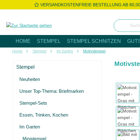
VERSANDKOSTENFREIE BESTELLUNG AB 80,0
 Hauptinhalt springen
Zur Suche springen
Zur Hauptnavigation springen
HOME
STEMPEL
STEMPEL SCHNITZEN
GUT
Home
Stempel
Im Garten
Motivstempel
Motivste
Stempel
Neuheiten
Bildergaleri
Unser Top-Thema: Briefmarken
Stempel-Sets
Essen, Trinken, Kochen
Im Garten
Ministempel