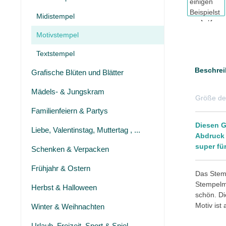
Midistempel
Motivstempel
Textstempel
Beschrei
Grafische Blüten und Blätter
Mädels- & Jungskram
Größe de
Familienfeiern & Partys
Diesen G
Liebe, Valentinstag, Muttertag , ...
Abdruck 
super fü
Schenken & Verpacken
Frühjahr & Ostern
Das Stemp
Stempelmo
Herbst & Halloween
schön. Di
Motiv ist
Winter & Weihnachten
Urlaub, Freizeit, Sport & Spiel