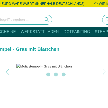
0 EURO WARENWERT (INNERHALB DEUTSCHLANDS)
WIR 
SCHEINE
WERKSTATT-LADEN
DOTPAINTING
STEMP
mpel - Gras mit Blättchen
e überspringen