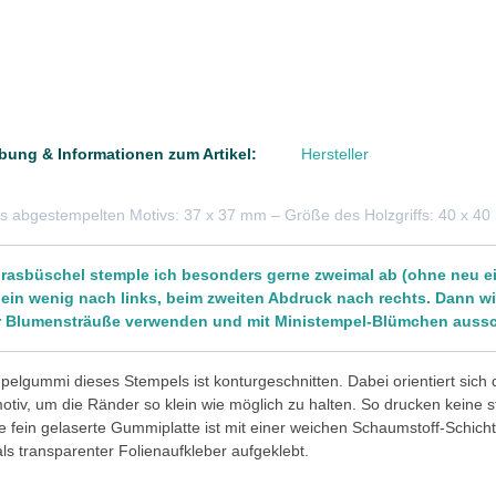
bung & Informationen zum Artikel:
Hersteller
s abgestempelten Motivs: 37 x 37 mm – Größe des Holzgriffs: 40 x 4
rasbüschel stemple ich besonders gerne zweimal ab (ohne neu ei
ein wenig nach links, beim zweiten Abdruck nach rechts. Dann wi
r Blumensträuße verwenden und mit Ministempel-Blümchen aus
elgummi dieses Stempels ist konturgeschnitten. Dabei orientiert sich
tiv, um die Ränder so klein wie möglich zu halten. So drucken keine 
e fein gelaserte Gummiplatte ist mit einer weichen Schaumstoff-Schicht 
 als transparenter Folienaufkleber aufgeklebt.