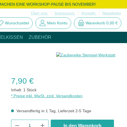
MACHEN EINE WORKSHOP-PAUSE BIS NOVEMBER!
Über uns
Impressum
Kontakt
Newsletter
Wunschzettel
Mein Konto
Warenkorb
0,00 €
ELKISSEN
ZUBEHÖR
Regulärer Preis:
7,90 €
Inhalt:
1 Stück
* Preise inkl. MwSt. zzgl. Versandkosten
Versandfertig in 1 Tag, Lieferzeit 2-5 Tage
Produkt Anzahl: Gib den gewünschten Wert ein oder benutze die
In den Warenkorb