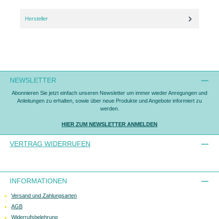
Hersteller
NEWSLETTER
Abonnieren Sie jetzt einfach unseren Newsletter um immer wieder Anregungen und
Anleitungen zu erhalten, sowie über neue Produkte und Angebote informiert zu
werden.
HIER ZUM NEWSLETTER ANMELDEN
VERTRAG WIDERRUFEN
INFORMATIONEN
Versand und Zahlungsarten
AGB
Widerrufsbelehrung