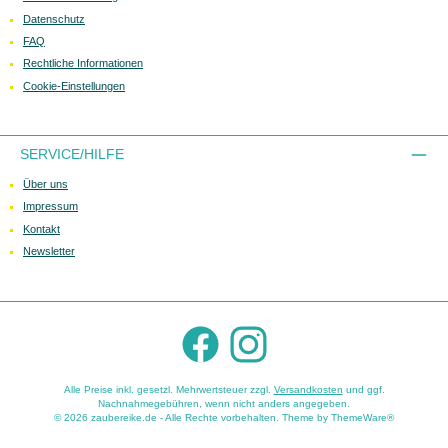
Datenschutz
FAQ
Rechtliche Informationen
Cookie-Einstellungen
SERVICE/HILFE
Über uns
Impressum
Kontakt
Newsletter
Facebook
Instagram
Alle Preise inkl. gesetzl. Mehrwertsteuer zzgl.
Versandkosten
und ggf.
Nachnahmegebühren, wenn nicht anders angegeben.
© 2026 zaubereike.de - Alle Rechte vorbehalten. Theme by
ThemeWare®