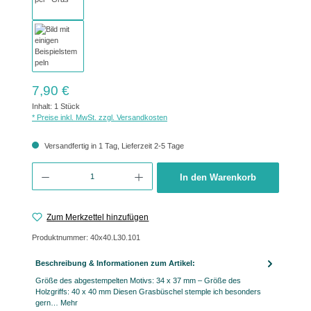
Regulärer Preis:
7,90 €
Inhalt:
1 Stück
* Preise inkl. MwSt. zzgl. Versandkosten
Versandfertig in 1 Tag, Lieferzeit 2-5 Tage
Produkt Anzahl: Gib den gewünschten Wert ein oder benutze die Schaltflächen um 
In den Warenkorb
Zum Merkzettel hinzufügen
Produktnummer:
40x40.L30.101
Beschreibung & Informationen zum Artikel:
Größe des abgestempelten Motivs: 34 x 37 mm – Größe des
Holzgriffs: 40 x 40 mm Diesen Grasbüschel stemple ich besonders
gern…
Mehr