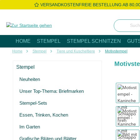
VERSANDKOSTENFREIE BESTELLUNG AB 80,0
 Hauptinhalt springen
Zur Suche springen
Zur Hauptnavigation springen
HOME
STEMPEL
STEMPEL SCHNITZEN
GUT
Home
Stempel
Tiere und Kuscheltiere
Motivstempel
Motivst
Stempel
Neuheiten
Bildergaleri
Unser Top-Thema: Briefmarken
Stempel-Sets
Essen, Trinken, Kochen
Im Garten
Grafische Blüten und Blätter