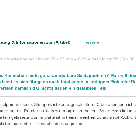
bung & Informationen zum Artikel:
Hersteller
s abgestempelten Motivs: 33 x 28 mm – Größe des Holzgriffs: 40 x 3
es Kaninchen nicht ganz wunderbare Schlappohren? Man will doch
 lässt es sich übrigens auch total gerne in kräftigem Pink oder 
ersion nämlich gar nichts gegen ein gefärbtes Fell!
elgummi dieses Stempels ist konturgeschnitten. Dabei orientiert sich
tiv, um die Ränder so klein wie möglich zu halten. So drucken keine 
e fein gelaserte Gummiplatte ist mit einer weichen Schaumstoff-Schicht 
 als transparenter Folienaufkleber aufgeklebt.