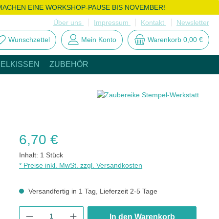
MACHEN EINE WORKSHOP-PAUSE BIS NOVEMBER!
Über uns
Impressum
Kontakt
Newsletter
Wunschzettel
Mein Konto
Warenkorb
0,00 €
ELKISSEN
ZUBEHÖR
Regulärer Preis:
6,70 €
Inhalt:
1 Stück
* Preise inkl. MwSt. zzgl. Versandkosten
Versandfertig in 1 Tag, Lieferzeit 2-5 Tage
Produkt Anzahl: Gib den gewünschten Wert ein oder benutze die
In den Warenkorb