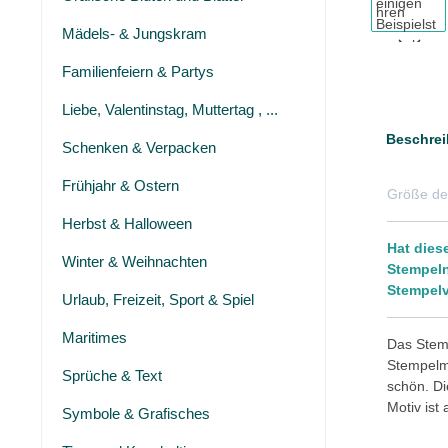
Mädels- & Jungskram
Familienfeiern & Partys
Liebe, Valentinstag, Muttertag , ...
Beschrei
Schenken & Verpacken
Frühjahr & Ostern
Größe de
Herbst & Halloween
Hat dies
Winter & Weihnachten
Stempeln
Stempelv
Urlaub, Freizeit, Sport & Spiel
Maritimes
Das Stemp
Stempelmo
Sprüche & Text
schön. Di
Motiv ist
Symbole & Grafisches