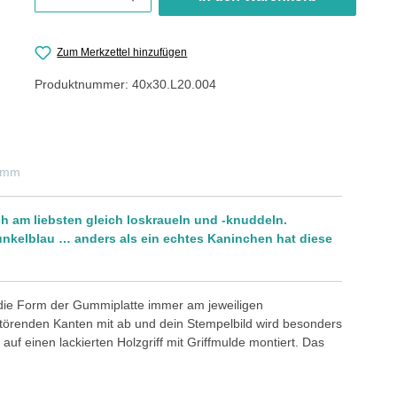
Zum Merkzettel hinzufügen
Produktnummer:
40x30.L20.004
0 mm
 am liebsten gleich loskraueln und -knuddeln.
Dunkelblau … anders als ein echtes Kaninchen hat diese
 die Form der Gummiplatte immer am jeweiligen
störenden Kanten mit ab und dein Stempelbild wird besonders
auf einen lackierten Holzgriff mit Griffmulde montiert. Das