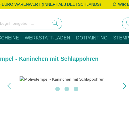
0 EURO WARENWERT (INNERHALB DEUTSCHLANDS)
WIR 
SCHEINE
WERKSTATT-LADEN
DOTPAINTING
STEMP
empel - Kaninchen mit Schlappohren
e überspringen