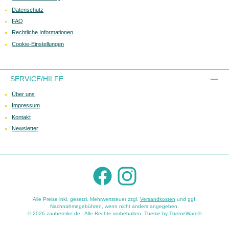
Datenschutz
FAQ
Rechtliche Informationen
Cookie-Einstellungen
SERVICE/HILFE
Über uns
Impressum
Kontakt
Newsletter
Facebook
Instagram
Alle Preise inkl. gesetzl. Mehrwertsteuer zzgl.
Versandkosten
und ggf.
Nachnahmegebühren, wenn nicht anders angegeben.
© 2026 zaubereike.de - Alle Rechte vorbehalten. Theme by
ThemeWare®