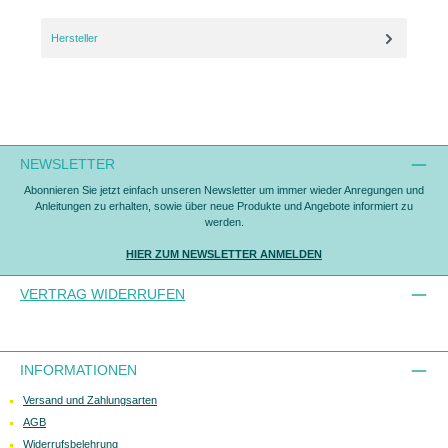
Hersteller
NEWSLETTER
Abonnieren Sie jetzt einfach unseren Newsletter um immer wieder Anregungen und
Anleitungen zu erhalten, sowie über neue Produkte und Angebote informiert zu
werden.
HIER ZUM NEWSLETTER ANMELDEN
VERTRAG WIDERRUFEN
INFORMATIONEN
Versand und Zahlungsarten
AGB
Widerrufsbelehrung