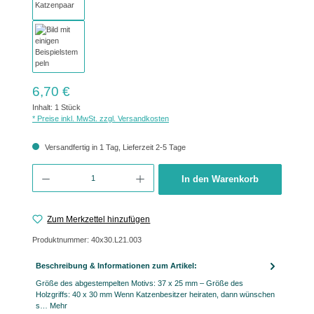
Regulärer Preis:
6,70 €
Inhalt:
1 Stück
* Preise inkl. MwSt. zzgl. Versandkosten
Versandfertig in 1 Tag, Lieferzeit 2-5 Tage
Produkt Anzahl: Gib den gewünschten Wert ein oder benutze die Schaltflächen um 
In den Warenkorb
Zum Merkzettel hinzufügen
Produktnummer:
40x30.L21.003
Beschreibung & Informationen zum Artikel:
Größe des abgestempelten Motivs: 37 x 25 mm – Größe des
Holzgriffs: 40 x 30 mm Wenn Katzenbesitzer heiraten, dann wünschen
s…
Mehr