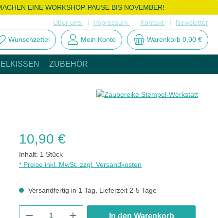
MACHEN EINE WORKSHOP-PAUSE BIS NOVEMBER!
Über uns
Impressum
Kontakt
Newsletter
Wunschzettel
Mein Konto
Warenkorb
0,00 €
ELKISSEN
ZUBEHÖR
Regulärer Preis:
10,90 €
Inhalt:
1 Stück
* Preise inkl. MwSt. zzgl. Versandkosten
Versandfertig in 1 Tag, Lieferzeit 2-5 Tage
Produkt Anzahl: Gib den gewünschten Wert ein oder benutze die
In den Warenkorb