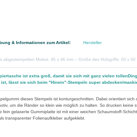
bung & Informationen zum Artikel:
Hersteller
s abgestempelten Motivs: 45 x 46 mm – Größe des Holzgriffs: 50 x 5
piertasche ist extra groß, damit sie sich mit ganz vielen tollenDi
 ist, lässt sie sich beim "Hinein"-Stempeln super abdecken/maski
elgummi dieses Stempels ist konturgeschnitten. Dabei orientiert sich
tiv, um die Ränder so klein wie möglich zu halten. So drucken keine 
e fein gelaserte Gummiplatte ist mit einer weichen Schaumstoff-Schicht 
 als transparenter Folienaufkleber aufgeklebt.