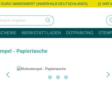
0 EURO WARENWERT (INNERHALB DEUTSCHLANDS)
WIR 
SCHEINE
WERKSTATT-LADEN
DOTPAINTING
STEMP
mpel - Papiertasche
e überspringen