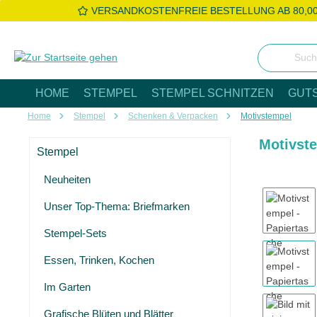
VERSANDKOSTENFREIE BESTELLUNG AB 80,0
 Hauptinhalt springen
Zur Suche springen
Zur Hauptnavigation springen
HOME
STEMPEL
STEMPEL SCHNITZEN
GUT
Home
Stempel
Schenken & Verpacken
Motivstempel
Motivste
Stempel
Neuheiten
Bildergaleri
Unser Top-Thema: Briefmarken
Stempel-Sets
Essen, Trinken, Kochen
Im Garten
Grafische Blüten und Blätter