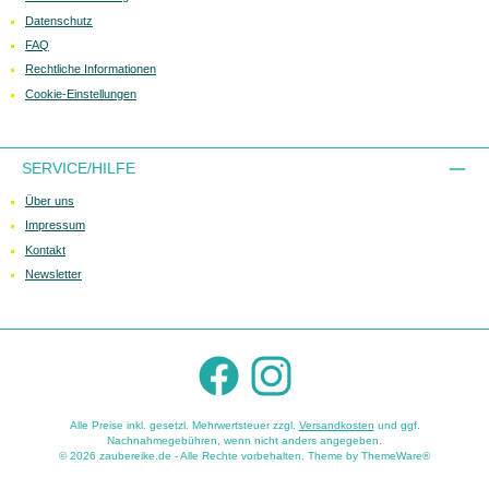
Datenschutz
FAQ
Rechtliche Informationen
Cookie-Einstellungen
SERVICE/HILFE
Über uns
Impressum
Kontakt
Newsletter
Facebook
Instagram
Alle Preise inkl. gesetzl. Mehrwertsteuer zzgl.
Versandkosten
und ggf.
Nachnahmegebühren, wenn nicht anders angegeben.
© 2026 zaubereike.de - Alle Rechte vorbehalten. Theme by
ThemeWare®