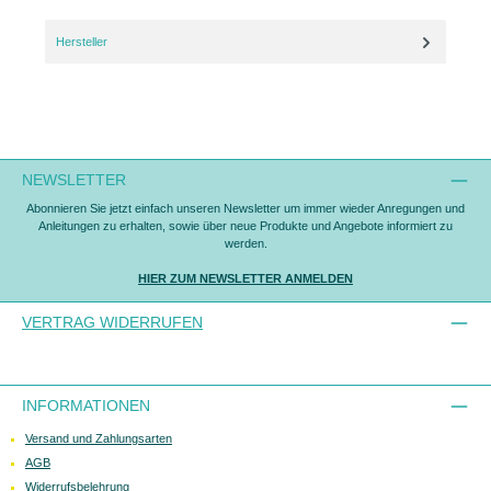
Hersteller
NEWSLETTER
Abonnieren Sie jetzt einfach unseren Newsletter um immer wieder Anregungen und
Anleitungen zu erhalten, sowie über neue Produkte und Angebote informiert zu
werden.
HIER ZUM NEWSLETTER ANMELDEN
VERTRAG WIDERRUFEN
INFORMATIONEN
Versand und Zahlungsarten
AGB
Widerrufsbelehrung