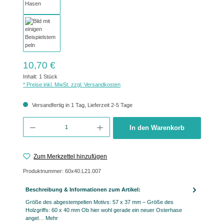
Regulärer Preis:
10,70 €
Inhalt:
1 Stück
* Preise inkl. MwSt. zzgl. Versandkosten
Versandfertig in 1 Tag, Lieferzeit 2-5 Tage
Produkt Anzahl: Gib den gewünschten Wert ein oder benutze die Schaltflächen um 
In den Warenkorb
Zum Merkzettel hinzufügen
Produktnummer:
60x40.L21.007
Beschreibung & Informationen zum Artikel:
Größe des abgestempelten Motivs: 57 x 37 mm – Größe des
Holzgriffs: 60 x 40 mm Ob hier wohl gerade ein neuer Osterhase
angel…
Mehr