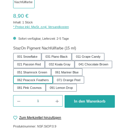
Regulärer Preis:
8,90 €
Inhalt:
1 Stück
* Preise inkl. MwSt. zzgl. Versandkosten
Sofort verfügbar, Lieferzeit: 2-5 Tage
auswählen
StazOn Pigment Nachfüllfarbe (15 ml)
001 Snowflake
031 Piano Black
011 Grape Candy
021 Passion Red
032 Koala Gray
041 Chocolate Brown
051 Shamrock Green
061 Mariner Blue
062 Peacock Feathers
071 Orange Peel
081 Pink Cosmos
091 Lemon Drop
Produkt Anzahl: Gib den gewünschten Wert ein oder benutze die Schaltflächen um 
In den Warenkorb
Zum Merkzettel hinzufügen
Produktnummer:
NSF.StOP.0.9