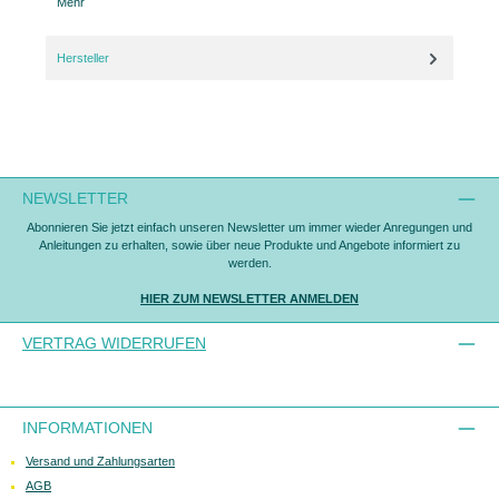
Mehr
Hersteller
NEWSLETTER
Abonnieren Sie jetzt einfach unseren Newsletter um immer wieder Anregungen und
Anleitungen zu erhalten, sowie über neue Produkte und Angebote informiert zu
werden.
HIER ZUM NEWSLETTER ANMELDEN
VERTRAG WIDERRUFEN
INFORMATIONEN
Versand und Zahlungsarten
AGB