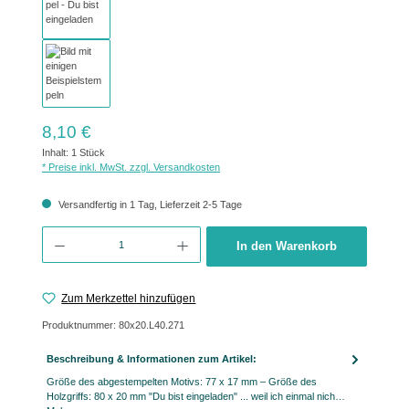
Regulärer Preis:
8,10 €
Inhalt:
1 Stück
* Preise inkl. MwSt. zzgl. Versandkosten
Versandfertig in 1 Tag, Lieferzeit 2-5 Tage
Produkt Anzahl: Gib den gewünschten Wert ein oder benutze die Schaltflächen um 
In den Warenkorb
Zum Merkzettel hinzufügen
Produktnummer:
80x20.L40.271
Beschreibung & Informationen zum Artikel:
Größe des abgestempelten Motivs: 77 x 17 mm – Größe des
Holzgriffs: 80 x 20 mm "Du bist eingeladen" ... weil ich einmal nich…