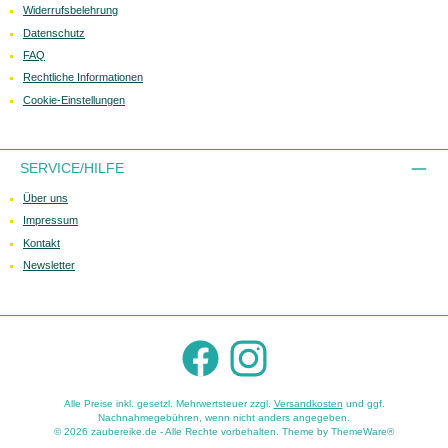
Widerrufsbelehrung
Datenschutz
FAQ
Rechtliche Informationen
Cookie-Einstellungen
SERVICE/HILFE
Über uns
Impressum
Kontakt
Newsletter
Facebook
Instagram
Alle Preise inkl. gesetzl. Mehrwertsteuer zzgl.
Versandkosten
und ggf.
Nachnahmegebühren, wenn nicht anders angegeben.
© 2026 zaubereike.de - Alle Rechte vorbehalten. Theme by
ThemeWare®