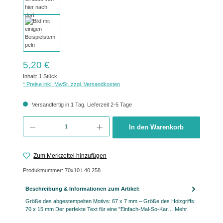
Regulärer Preis:
5,20 €
Inhalt:
1 Stück
* Preise inkl. MwSt. zzgl. Versandkosten
Versandfertig in 1 Tag, Lieferzeit 2-5 Tage
Produkt Anzahl: Gib den gewünschten Wert ein oder benutze die Schaltflächen um 
In den Warenkorb
Zum Merkzettel hinzufügen
Produktnummer:
70x10.L40.258
Beschreibung & Informationen zum Artikel:
Größe des abgestempelten Motivs: 67 x 7 mm – Größe des Holzgriffs:
70 x 15 mm Der perfekte Text für eine "Einfach-Mal-So-Kar…
Mehr