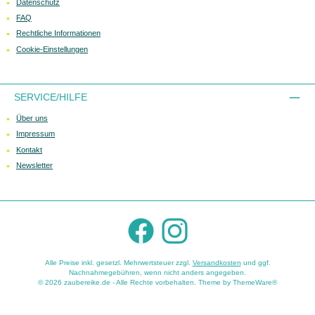
Datenschutz
FAQ
Rechtliche Informationen
Cookie-Einstellungen
SERVICE/HILFE
Über uns
Impressum
Kontakt
Newsletter
Facebook
Instagram
Alle Preise inkl. gesetzl. Mehrwertsteuer zzgl.
Versandkosten
und ggf.
Nachnahmegebühren, wenn nicht anders angegeben.
© 2026 zaubereike.de - Alle Rechte vorbehalten. Theme by
ThemeWare®