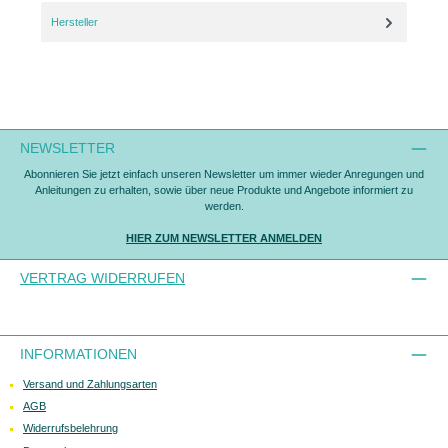
Hersteller
NEWSLETTER
Abonnieren Sie jetzt einfach unseren Newsletter um immer wieder Anregungen und
Anleitungen zu erhalten, sowie über neue Produkte und Angebote informiert zu
werden.
HIER ZUM NEWSLETTER ANMELDEN
VERTRAG WIDERRUFEN
INFORMATIONEN
Versand und Zahlungsarten
AGB
Widerrufsbelehrung