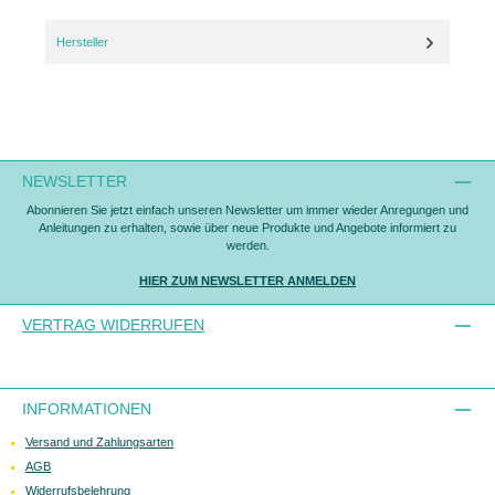
Hersteller
NEWSLETTER
Abonnieren Sie jetzt einfach unseren Newsletter um immer wieder Anregungen und
Anleitungen zu erhalten, sowie über neue Produkte und Angebote informiert zu
werden.
HIER ZUM NEWSLETTER ANMELDEN
VERTRAG WIDERRUFEN
INFORMATIONEN
Versand und Zahlungsarten
AGB
Widerrufsbelehrung