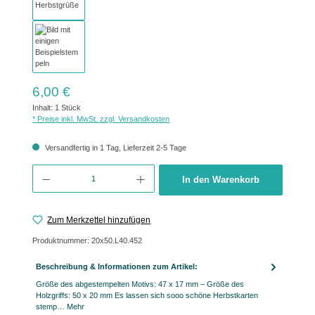
Regulärer Preis:
6,00 €
Inhalt:
1 Stück
* Preise inkl. MwSt. zzgl. Versandkosten
Versandfertig in 1 Tag, Lieferzeit 2-5 Tage
Produkt Anzahl: Gib den gewünschten Wert ein oder benutze die Schaltflächen um 
In den Warenkorb
Zum Merkzettel hinzufügen
Produktnummer:
20x50.L40.452
Beschreibung & Informationen zum Artikel:
Größe des abgestempelten Motivs: 47 x 17 mm – Größe des
Holzgriffs: 50 x 20 mm Es lassen sich sooo schöne Herbstkarten
stemp…
Mehr