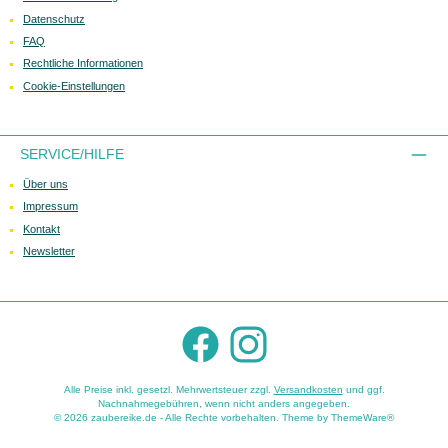
Datenschutz
FAQ
Rechtliche Informationen
Cookie-Einstellungen
SERVICE/HILFE
Über uns
Impressum
Kontakt
Newsletter
Facebook
Instagram
Alle Preise inkl. gesetzl. Mehrwertsteuer zzgl.
Versandkosten
und ggf.
Nachnahmegebühren, wenn nicht anders angegeben.
© 2026 zaubereike.de - Alle Rechte vorbehalten. Theme by
ThemeWare®