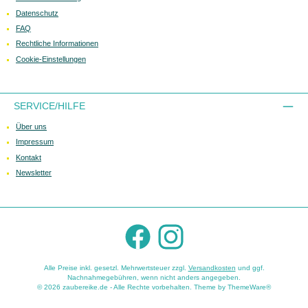
Datenschutz
FAQ
Rechtliche Informationen
Cookie-Einstellungen
SERVICE/HILFE
Über uns
Impressum
Kontakt
Newsletter
Facebook
Instagram
Alle Preise inkl. gesetzl. Mehrwertsteuer zzgl.
Versandkosten
und ggf.
Nachnahmegebühren, wenn nicht anders angegeben.
© 2026 zaubereike.de - Alle Rechte vorbehalten. Theme by
ThemeWare®