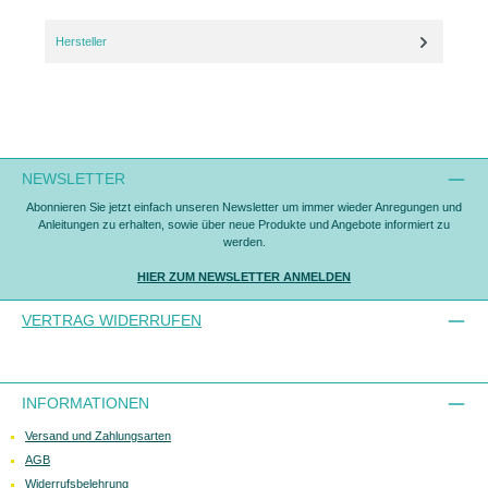
Hersteller
NEWSLETTER
Abonnieren Sie jetzt einfach unseren Newsletter um immer wieder Anregungen und
Anleitungen zu erhalten, sowie über neue Produkte und Angebote informiert zu
werden.
HIER ZUM NEWSLETTER ANMELDEN
VERTRAG WIDERRUFEN
INFORMATIONEN
Versand und Zahlungsarten
AGB
Widerrufsbelehrung