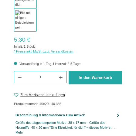
Regulärer Preis:
5,30 €
Inhalt:
1 Stück
* Preise inkl. MwSt. zzgl. Versandkosten
Versandfertig in 1 Tag, Lieferzeit 2-5 Tage
Produkt Anzahl: Gib den gewünschten Wert ein oder benutze die Schaltflächen um 
In den Warenkorb
Zum Merkzettel hinzufügen
Produktnummer:
40x20.L40.336
Beschreibung & Informationen zum Artikel:
Größe des abgestempelten Motivs: 38 x 17 mm – Größe des
Holzgriffs: 40 x 20 mm "Eine Kleinigkeit für dich" – dieses Motiv st…
Mehr