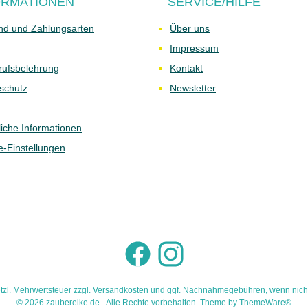
ORMATIONEN
SERVICE/HILFE
nd und Zahlungsarten
Über uns
Impressum
rufsbelehrung
Kontakt
schutz
Newsletter
liche Informationen
e-Einstellungen
Facebook
Instagram
etzl. Mehrwertsteuer zzgl.
Versandkosten
und ggf. Nachnahmegebühren, wenn nich
© 2026 zaubereike.de - Alle Rechte vorbehalten. Theme by
ThemeWare®