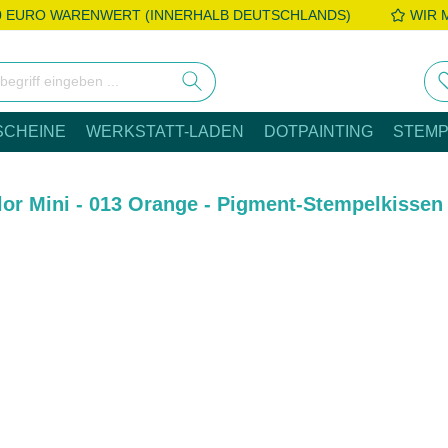
0 EURO WARENWERT (INNERHALB DEUTSCHLANDS)
WIR 
SCHEINE
WERKSTATT-LADEN
DOTPAINTING
STEMP
or Mini - 013 Orange - Pigment-Stempelkissen