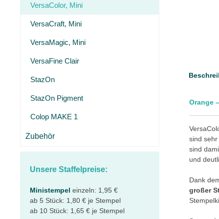
VersaColor, Mini
VersaCraft, Mini
VersaMagic, Mini
VersaFine Clair
Beschrei
StazOn
StazOn Pigment
Orange –
Colop MAKE 1
VersaCol
Zubehör
sind sehr
sind dami
und deutl
Unsere Staffelpreise:
Dank dem 
Ministempel
einzeln: 1,95 €
großer S
ab 5 Stück: 1,80 € je Stempel
Stempelki
ab 10 Stück: 1,65 € je Stempel