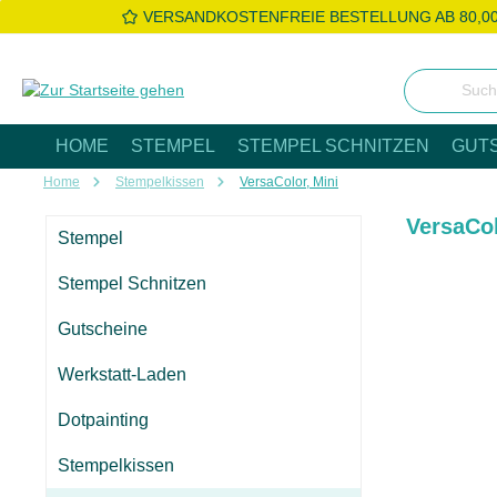
VERSANDKOSTENFREIE BESTELLUNG AB 80,0
 Hauptinhalt springen
Zur Suche springen
Zur Hauptnavigation springen
HOME
STEMPEL
STEMPEL SCHNITZEN
GUT
Home
Stempelkissen
VersaColor, Mini
VersaCol
Stempel
Stempel Schnitzen
Gutscheine
Werkstatt-Laden
Dotpainting
Stempelkissen