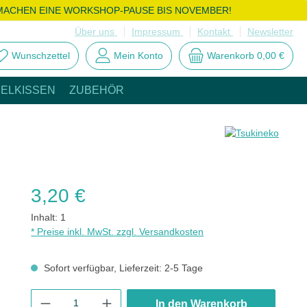
MACHEN EINE WORKSHOP-PAUSE BIS NOVEMBER!
Über uns
Impressum
Kontakt
Newsletter
Wunschzettel
Mein Konto
Warenkorb
0,00 €
ELKISSEN
ZUBEHÖR
Regulärer Preis:
3,20 €
Inhalt:
1
* Preise inkl. MwSt. zzgl. Versandkosten
Sofort verfügbar, Lieferzeit: 2-5 Tage
Produkt Anzahl: Gib den gewünschten Wert ein oder benutze di
In den Warenkorb