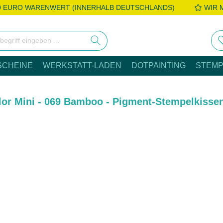
0 EURO WARENWERT (INNERHALB DEUTSCHLANDS)
WIR 
SCHEINE
WERKSTATT-LADEN
DOTPAINTING
STEMP
lor Mini - 069 Bamboo - Pigment-Stempelkisse