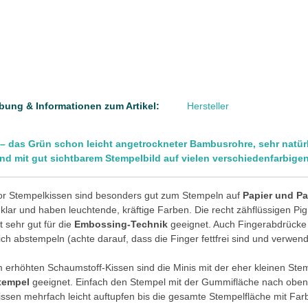
bung & Informationen zum Artikel:
Hersteller
 das Grün schon leicht angetrockneter Bambusrohre, sehr natürli
nd mit gut sichtbarem Stempelbild auf vielen verschiedenfarbigen
or Stempelkissen sind besonders gut zum Stempeln auf
Papier und P
 klar und haben leuchtende, kräftige Farben. Die recht zähflüssigen 
t sehr gut für die
Embossing-Technik
geeignet. Auch Fingerabdrücke l
ich abstempeln (achte darauf, dass die Finger fettfrei sind und verwende
erhöhten Schaumstoff-Kissen sind die Minis mit der eher kleinen St
tempel
geeignet. Einfach den Stempel mit der Gummifläche nach oben a
ssen mehrfach leicht auftupfen bis die gesamte Stempelfläche mit Farb