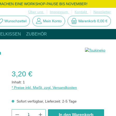
MACHEN EINE WORKSHOP-PAUSE BIS NOVEMBER!
Über uns
Impressum
Kontakt
Newsletter
Wunschzettel
Mein Konto
Warenkorb
0,00 €
ELKISSEN
ZUBEHÖR
n
Regulärer Preis:
3,20 €
Inhalt:
1
* Preise inkl. MwSt. zzgl. Versandkosten
Sofort verfügbar, Lieferzeit: 2-5 Tage
Produkt Anzahl: Gib den gewünschten Wert ein oder benutze di
In den Warenkorb