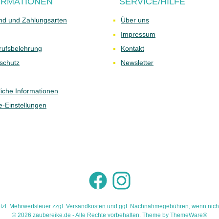
ORMATIONEN
SERVICE/HILFE
nd und Zahlungsarten
Über uns
Impressum
rufsbelehrung
Kontakt
schutz
Newsletter
liche Informationen
e-Einstellungen
Facebook
Instagram
etzl. Mehrwertsteuer zzgl.
Versandkosten
und ggf. Nachnahmegebühren, wenn nich
© 2026 zaubereike.de - Alle Rechte vorbehalten. Theme by
ThemeWare®