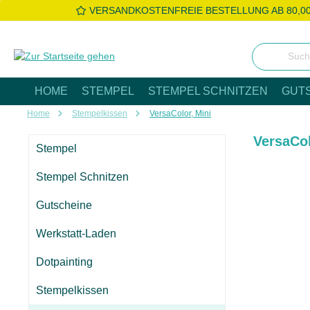
VERSANDKOSTENFREIE BESTELLUNG AB 80,0
 Hauptinhalt springen
Zur Suche springen
Zur Hauptnavigation springen
HOME
STEMPEL
STEMPEL SCHNITZEN
GUT
Home
Stempelkissen
VersaColor, Mini
VersaCo
Stempel
Stempel Schnitzen
Gutscheine
Werkstatt-Laden
Dotpainting
Stempelkissen