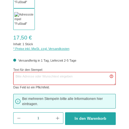
Regulärer Preis:
17,50 €
Inhalt:
1 Stück
* Preise inkl. MwSt. zzgl. Versandkosten
Versandfertig in 1 Tag, Lieferzeit 2-5 Tage
Text für den Stempel:
Das Feld ist ein Pflichtfeld.
Bei mehreren Stempeln bitte alle Informationen hier
eintragen.
Produkt Anzahl: Gib den gewünschten Wert ein oder benutze die Schaltflächen um 
In den Warenkorb