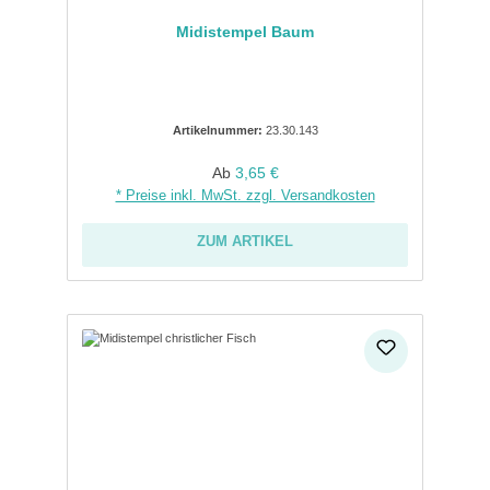
Midistempel Baum
Artikelnummer:
23.30.143
Regulärer Preis:
Ab
3,65 €
* Preise inkl. MwSt. zzgl. Versandkosten
ZUM ARTIKEL