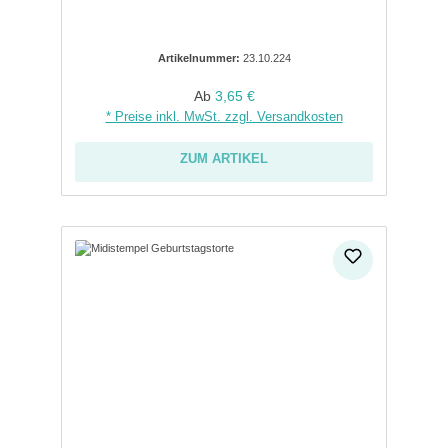
Artikelnummer:
23.10.224
Regulärer Preis:
Ab
3,65 €
* Preise inkl. MwSt. zzgl. Versandkosten
ZUM ARTIKEL