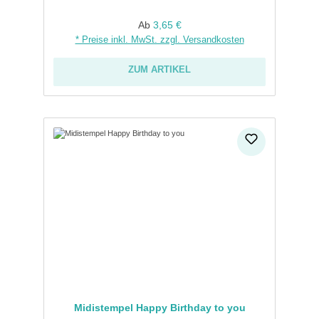
Regulärer Preis:
Ab
3,65 €
* Preise inkl. MwSt. zzgl. Versandkosten
ZUM ARTIKEL
Midistempel Happy Birthday to you