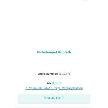
Midistempel Konfetti
Artikelnummer:
23.10.473
Regulärer Preis:
Ab
3,65 €
* Preise inkl. MwSt. zzgl. Versandkosten
ZUM ARTIKEL