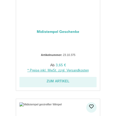
Midistempel Geschenke
Artikelnummer:
23.10.375
Regulärer Preis:
Ab
3,65 €
* Preise inkl. MwSt. zzgl. Versandkosten
ZUM ARTIKEL