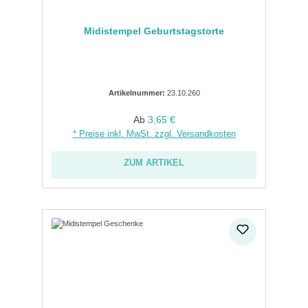
Midistempel Geburtstagstorte
Artikelnummer:
23.10.260
Regulärer Preis:
Ab
3,65 €
* Preise inkl. MwSt. zzgl. Versandkosten
ZUM ARTIKEL