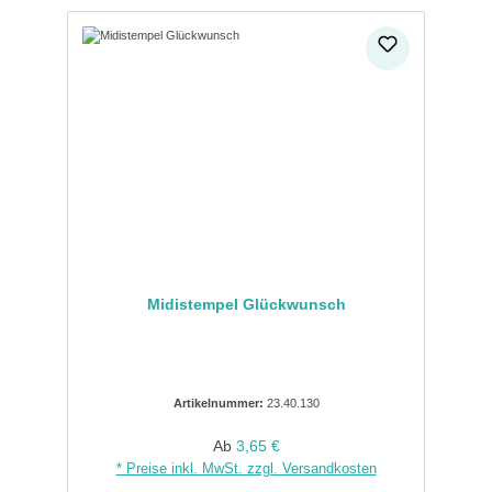
Midistempel Glückwunsch
Artikelnummer:
23.40.130
Regulärer Preis:
Ab
3,65 €
* Preise inkl. MwSt. zzgl. Versandkosten