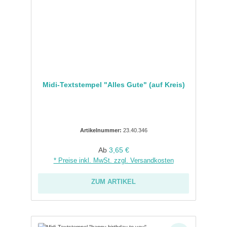
Midi-Textstempel "Alles Gute" (auf Kreis)
Artikelnummer:
23.40.346
Regulärer Preis:
Ab
3,65 €
* Preise inkl. MwSt. zzgl. Versandkosten
ZUM ARTIKEL