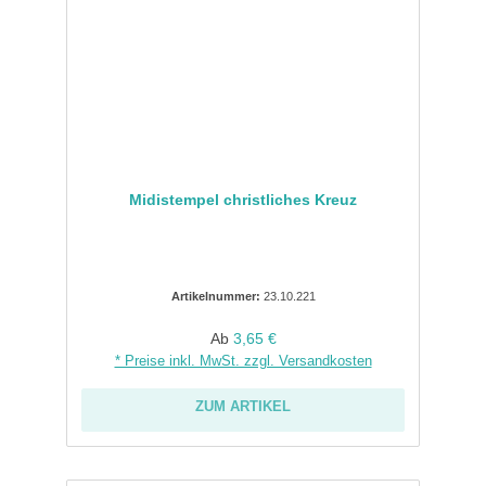
Midistempel christliches Kreuz
Artikelnummer:
23.10.221
Regulärer Preis:
Ab
3,65 €
* Preise inkl. MwSt. zzgl. Versandkosten
ZUM ARTIKEL