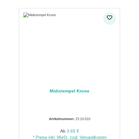
Midistempel Krone
Artikelnummer:
23.10.010
Regulärer Preis:
Ab
3,65 €
* Preise inkl. MwSt. zzgl. Versandkosten