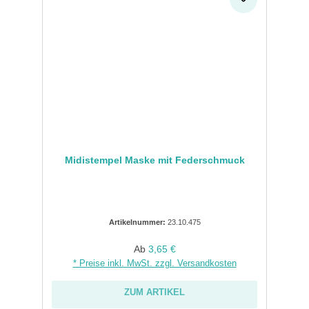
Midistempel Maske mit Federschmuck
Artikelnummer:
23.10.475
Regulärer Preis:
Ab
3,65 €
* Preise inkl. MwSt. zzgl. Versandkosten
ZUM ARTIKEL