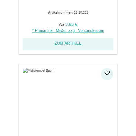
Artikelnummer:
23.10.223
Regulärer Preis:
Ab
3,65 €
* Preise inkl. MwSt. zzgl. Versandkosten
ZUM ARTIKEL