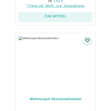
Regulärer Preis:
Ab
3,65 €
* Preise inkl. MwSt. zzgl. Versandkosten
ZUM ARTIKEL
Midistempel Abendmahlskelch