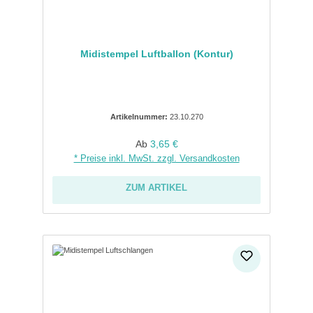
Midistempel Luftballon (Kontur)
Artikelnummer:
23.10.270
Regulärer Preis:
Ab
3,65 €
* Preise inkl. MwSt. zzgl. Versandkosten
ZUM ARTIKEL