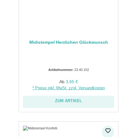
Midistempel Herzlichen Glückwunsch
Artikelnummer:
23.40.152
Regulärer Preis:
Ab
3,65 €
* Preise inkl. MwSt. zzgl. Versandkosten
ZUM ARTIKEL