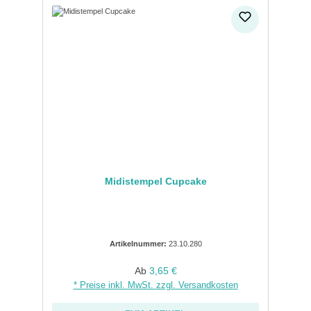
Midistempel Cupcake
Artikelnummer:
23.10.280
Regulärer Preis:
Ab
3,65 €
* Preise inkl. MwSt. zzgl. Versandkosten