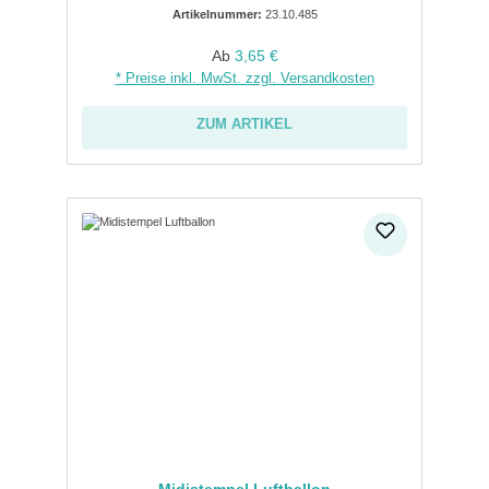
Artikelnummer:
23.10.485
Regulärer Preis:
Ab
3,65 €
* Preise inkl. MwSt. zzgl. Versandkosten
ZUM ARTIKEL
Midistempel Luftballon