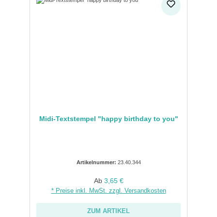
Midi-Textstempel "happy birthday to you"
Artikelnummer:
23.40.344
Regulärer Preis:
Ab
3,65 €
* Preise inkl. MwSt. zzgl. Versandkosten
ZUM ARTIKEL