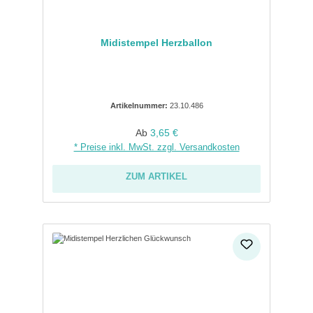
Midistempel Herzballon
Artikelnummer:
23.10.486
Regulärer Preis:
Ab
3,65 €
* Preise inkl. MwSt. zzgl. Versandkosten
ZUM ARTIKEL