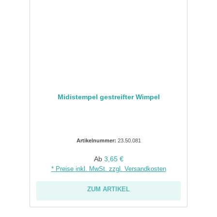
Midistempel gestreifter Wimpel
Artikelnummer:
23.50.081
Regulärer Preis:
Ab
3,65 €
* Preise inkl. MwSt. zzgl. Versandkosten
ZUM ARTIKEL