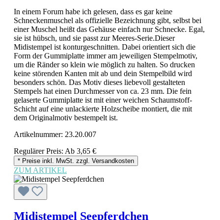
In einem Forum habe ich gelesen, dass es gar keine
Schneckenmuschel als offizielle Bezeichnung gibt, selbst bei
einer Muschel heißt das Gehäuse einfach nur Schnecke. Egal,
sie ist hübsch, und sie passt zur Meeres-Serie.Dieser
Midistempel ist konturgeschnitten. Dabei orientiert sich die
Form der Gummiplatte immer am jeweiligen Stempelmotiv,
um die Ränder so klein wie möglich zu halten. So drucken
keine störenden Kanten mit ab und dein Stempelbild wird
besonders schön. Das Motiv dieses liebevoll gestalteten
Stempels hat einen Durchmesser von ca. 23 mm. Die fein
gelaserte Gummiplatte ist mit einer weichen Schaumstoff-
Schicht auf eine unlackierte Holzscheibe montiert, die mit
dem Originalmotiv bestempelt ist.
Artikelnummer:
23.20.007
Regulärer Preis:
Ab
3,65 €
* Preise inkl. MwSt. zzgl. Versandkosten
ZUM ARTIKEL
Midistempel Seepferdchen