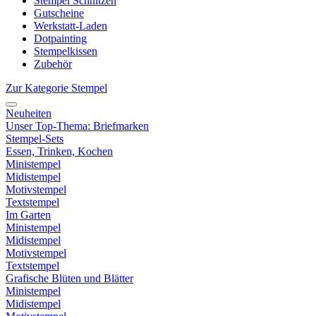
Stempel Schnitzen
Gutscheine
Werkstatt-Laden
Dotpainting
Stempelkissen
Zubehör
Zur Kategorie Stempel
Neuheiten
Unser Top-Thema: Briefmarken
Stempel-Sets
Essen, Trinken, Kochen
Ministempel
Midistempel
Motivstempel
Textstempel
Im Garten
Ministempel
Midistempel
Motivstempel
Textstempel
Grafische Blüten und Blätter
Ministempel
Midistempel