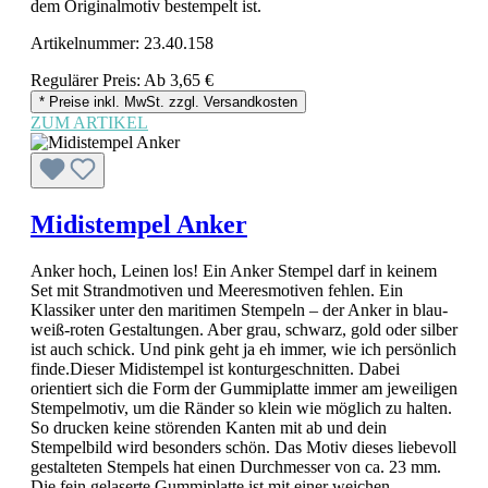
dem Originalmotiv bestempelt ist.
Artikelnummer:
23.40.158
Regulärer Preis:
Ab
3,65 €
* Preise inkl. MwSt. zzgl. Versandkosten
ZUM ARTIKEL
Midistempel Anker
Anker hoch, Leinen los! Ein Anker Stempel darf in keinem
Set mit Strandmotiven und Meeresmotiven fehlen. Ein
Klassiker unter den maritimen Stempeln – der Anker in blau-
weiß-roten Gestaltungen. Aber grau, schwarz, gold oder silber
ist auch schick. Und pink geht ja eh immer, wie ich persönlich
finde.Dieser Midistempel ist konturgeschnitten. Dabei
orientiert sich die Form der Gummiplatte immer am jeweiligen
Stempelmotiv, um die Ränder so klein wie möglich zu halten.
So drucken keine störenden Kanten mit ab und dein
Stempelbild wird besonders schön. Das Motiv dieses liebevoll
gestalteten Stempels hat einen Durchmesser von ca. 23 mm.
Die fein gelaserte Gummiplatte ist mit einer weichen