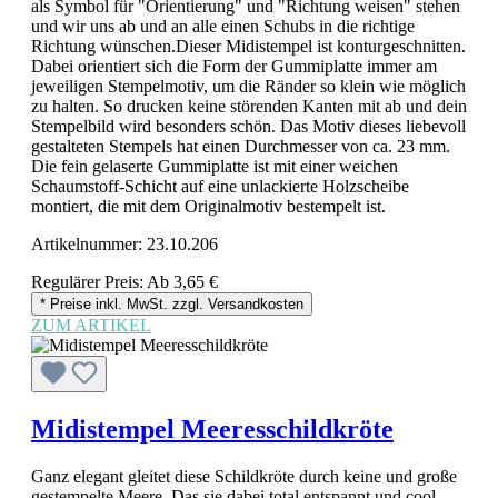
als Symbol für "Orientierung" und "Richtung weisen" stehen
und wir uns ab und an alle einen Schubs in die richtige
Richtung wünschen.Dieser Midistempel ist konturgeschnitten.
Dabei orientiert sich die Form der Gummiplatte immer am
jeweiligen Stempelmotiv, um die Ränder so klein wie möglich
zu halten. So drucken keine störenden Kanten mit ab und dein
Stempelbild wird besonders schön. Das Motiv dieses liebevoll
gestalteten Stempels hat einen Durchmesser von ca. 23 mm.
Die fein gelaserte Gummiplatte ist mit einer weichen
Schaumstoff-Schicht auf eine unlackierte Holzscheibe
montiert, die mit dem Originalmotiv bestempelt ist.
Artikelnummer:
23.10.206
Regulärer Preis:
Ab
3,65 €
* Preise inkl. MwSt. zzgl. Versandkosten
ZUM ARTIKEL
Midistempel Meeresschildkröte
Ganz elegant gleitet diese Schildkröte durch keine und große
gestempelte Meere. Das sie dabei total entspannt und cool