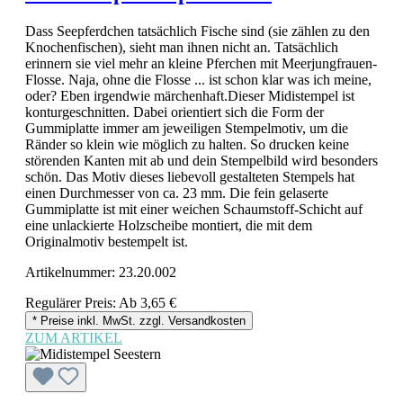
Dass Seepferdchen tatsächlich Fische sind (sie zählen zu den
Knochenfischen), sieht man ihnen nicht an. Tatsächlich
erinnern sie viel mehr an kleine Pferchen mit Meerjungfrauen-
Flosse. Naja, ohne die Flosse ... ist schon klar was ich meine,
oder? Eben irgendwie märchenhaft.Dieser Midistempel ist
konturgeschnitten. Dabei orientiert sich die Form der
Gummiplatte immer am jeweiligen Stempelmotiv, um die
Ränder so klein wie möglich zu halten. So drucken keine
störenden Kanten mit ab und dein Stempelbild wird besonders
schön. Das Motiv dieses liebevoll gestalteten Stempels hat
einen Durchmesser von ca. 23 mm. Die fein gelaserte
Gummiplatte ist mit einer weichen Schaumstoff-Schicht auf
eine unlackierte Holzscheibe montiert, die mit dem
Originalmotiv bestempelt ist.
Artikelnummer:
23.20.002
Regulärer Preis:
Ab
3,65 €
* Preise inkl. MwSt. zzgl. Versandkosten
ZUM ARTIKEL