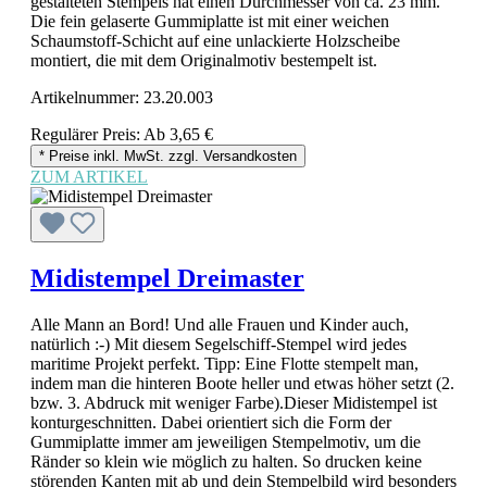
gestalteten Stempels hat einen Durchmesser von ca. 23 mm.
Die fein gelaserte Gummiplatte ist mit einer weichen
Schaumstoff-Schicht auf eine unlackierte Holzscheibe
montiert, die mit dem Originalmotiv bestempelt ist.
Artikelnummer:
23.20.003
Regulärer Preis:
Ab
3,65 €
* Preise inkl. MwSt. zzgl. Versandkosten
ZUM ARTIKEL
Midistempel Dreimaster
Alle Mann an Bord! Und alle Frauen und Kinder auch,
natürlich :-) Mit diesem Segelschiff-Stempel wird jedes
maritime Projekt perfekt. Tipp: Eine Flotte stempelt man,
indem man die hinteren Boote heller und etwas höher setzt (2.
bzw. 3. Abdruck mit weniger Farbe).Dieser Midistempel ist
konturgeschnitten. Dabei orientiert sich die Form der
Gummiplatte immer am jeweiligen Stempelmotiv, um die
Ränder so klein wie möglich zu halten. So drucken keine
störenden Kanten mit ab und dein Stempelbild wird besonders