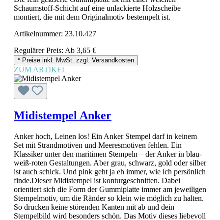
Schaumstoff-Schicht auf eine unlackierte Holzscheibe
montiert, die mit dem Originalmotiv bestempelt ist.
Artikelnummer:
23.10.427
Regulärer Preis:
Ab
3,65 €
* Preise inkl. MwSt. zzgl. Versandkosten
ZUM ARTIKEL
Midistempel Anker
Anker hoch, Leinen los! Ein Anker Stempel darf in keinem
Set mit Strandmotiven und Meeresmotiven fehlen. Ein
Klassiker unter den maritimen Stempeln – der Anker in blau-
weiß-roten Gestaltungen. Aber grau, schwarz, gold oder silber
ist auch schick. Und pink geht ja eh immer, wie ich persönlich
finde.Dieser Midistempel ist konturgeschnitten. Dabei
orientiert sich die Form der Gummiplatte immer am jeweiligen
Stempelmotiv, um die Ränder so klein wie möglich zu halten.
So drucken keine störenden Kanten mit ab und dein
Stempelbild wird besonders schön. Das Motiv dieses liebevoll