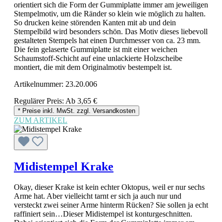
orientiert sich die Form der Gummiplatte immer am jeweiligen
Stempelmotiv, um die Ränder so klein wie möglich zu halten.
So drucken keine störenden Kanten mit ab und dein
Stempelbild wird besonders schön. Das Motiv dieses liebevoll
gestalteten Stempels hat einen Durchmesser von ca. 23 mm.
Die fein gelaserte Gummiplatte ist mit einer weichen
Schaumstoff-Schicht auf eine unlackierte Holzscheibe
montiert, die mit dem Originalmotiv bestempelt ist.
Artikelnummer:
23.20.006
Regulärer Preis:
Ab
3,65 €
* Preise inkl. MwSt. zzgl. Versandkosten
ZUM ARTIKEL
Midistempel Krake
Okay, dieser Krake ist kein echter Oktopus, weil er nur sechs
Arme hat. Aber vielleicht tarnt er sich ja auch nur und
versteckt zwei seiner Arme hinterm Rücken? Sie sollen ja echt
raffiniert sein…Dieser Midistempel ist konturgeschnitten.