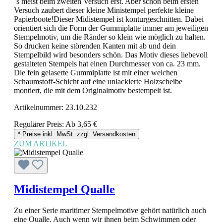
´s meist beim zweiten Versuch erst. Aber schon beim ersten
Versuch zaubert dieser kleine Ministempel perfekte kleine
Papierboote!Dieser Midistempel ist konturgeschnitten. Dabei
orientiert sich die Form der Gummiplatte immer am jeweiligen
Stempelmotiv, um die Ränder so klein wie möglich zu halten.
So drucken keine störenden Kanten mit ab und dein
Stempelbild wird besonders schön. Das Motiv dieses liebevoll
gestalteten Stempels hat einen Durchmesser von ca. 23 mm.
Die fein gelaserte Gummiplatte ist mit einer weichen
Schaumstoff-Schicht auf eine unlackierte Holzscheibe
montiert, die mit dem Originalmotiv bestempelt ist.
Artikelnummer:
23.10.232
Regulärer Preis:
Ab
3,65 €
* Preise inkl. MwSt. zzgl. Versandkosten
ZUM ARTIKEL
Midistempel Qualle
Zu einer Serie maritimer Stempelmotive gehört natürlich auch
eine Qualle. Auch wenn wir ihnen beim Schwimmen oder