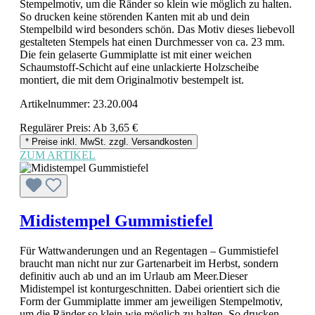
Stempelmotiv, um die Ränder so klein wie möglich zu halten.
So drucken keine störenden Kanten mit ab und dein
Stempelbild wird besonders schön. Das Motiv dieses liebevoll
gestalteten Stempels hat einen Durchmesser von ca. 23 mm.
Die fein gelaserte Gummiplatte ist mit einer weichen
Schaumstoff-Schicht auf eine unlackierte Holzscheibe
montiert, die mit dem Originalmotiv bestempelt ist.
Artikelnummer:
23.20.004
Regulärer Preis:
Ab
3,65 €
* Preise inkl. MwSt. zzgl. Versandkosten
ZUM ARTIKEL
Midistempel Gummistiefel
Für Wattwanderungen und an Regentagen – Gummistiefel
braucht man nicht nur zur Gartenarbeit im Herbst, sondern
definitiv auch ab und an im Urlaub am Meer.Dieser
Midistempel ist konturgeschnitten. Dabei orientiert sich die
Form der Gummiplatte immer am jeweiligen Stempelmotiv,
um die Ränder so klein wie möglich zu halten. So drucken