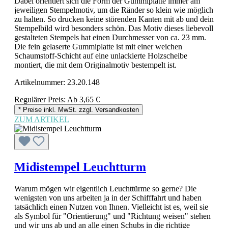
Dabei orientiert sich die Form der Gummiplatte immer am
jeweiligen Stempelmotiv, um die Ränder so klein wie möglich
zu halten. So drucken keine störenden Kanten mit ab und dein
Stempelbild wird besonders schön. Das Motiv dieses liebevoll
gestalteten Stempels hat einen Durchmesser von ca. 23 mm.
Die fein gelaserte Gummiplatte ist mit einer weichen
Schaumstoff-Schicht auf eine unlackierte Holzscheibe
montiert, die mit dem Originalmotiv bestempelt ist.
Artikelnummer:
23.20.148
Regulärer Preis:
Ab
3,65 €
* Preise inkl. MwSt. zzgl. Versandkosten
ZUM ARTIKEL
Midistempel Leuchtturm
Warum mögen wir eigentlich Leuchttürme so gerne? Die
wenigsten von uns arbeiten ja in der Schifffahrt und haben
tatsächlich einen Nutzen von Ihnen. Vielleicht ist es, weil sie
als Symbol für "Orientierung" und "Richtung weisen" stehen
und wir uns ab und an alle einen Schubs in die richtige