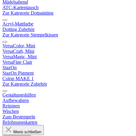
Mädelsabend
ATC-Kartentausch
Zur Kategorie Dotpainting
Acryl-Mattfarbe
Dotting Zubehör
Zur Kategorie Stempelkissen
VersaColor, Mini
VersaCraft, Mini
VersaMagic, Mini
VersaFine Clair
StazOn
StazOn Pigment
Colop MAKE 1
Zur Kategorie Zubehör
Gestaltungshilfen
Aufbewahren
Reinigen
Wischen
Zum Bestempeln
Belohnungskarten
Menü schließen