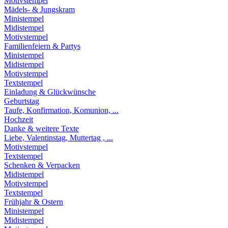
Motivstempel
Mädels- & Jungskram
Ministempel
Midistempel
Motivstempel
Familienfeiern & Partys
Ministempel
Midistempel
Motivstempel
Textstempel
Einladung & Glückwünsche
Geburtstag
Taufe, Konfirmation, Komunion, ...
Hochzeit
Danke & weitere Texte
Liebe, Valentinstag, Muttertag , ...
Motivstempel
Textstempel
Schenken & Verpacken
Midistempel
Motivstempel
Textstempel
Frühjahr & Ostern
Ministempel
Midistempel