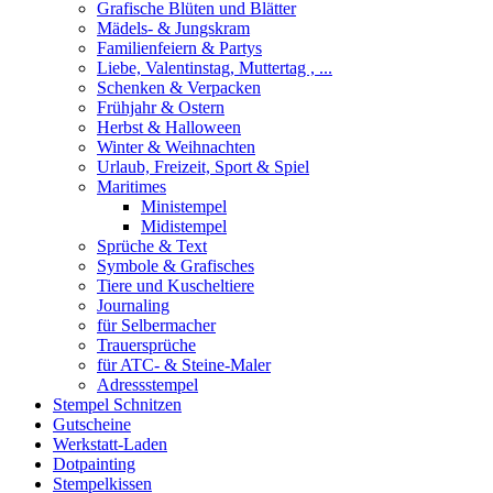
Grafische Blüten und Blätter
Mädels- & Jungskram
Familienfeiern & Partys
Liebe, Valentinstag, Muttertag , ...
Schenken & Verpacken
Frühjahr & Ostern
Herbst & Halloween
Winter & Weihnachten
Urlaub, Freizeit, Sport & Spiel
Maritimes
Ministempel
Midistempel
Sprüche & Text
Symbole & Grafisches
Tiere und Kuscheltiere
Journaling
für Selbermacher
Trauersprüche
für ATC- & Steine-Maler
Adressstempel
Stempel Schnitzen
Gutscheine
Werkstatt-Laden
Dotpainting
Stempelkissen