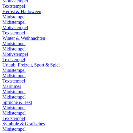
Motivstempel
Textstempel
Herbst & Halloween
Ministempel
Midistempel
Motivstempel
Textstempel
Winter & Weihnachten
Ministempel
Midistempel
Motivstempel
Textstempel
Urlaub, Freizeit, Sport & Spiel
Ministempel
Midistempel
Textstempel
Maritimes
Ministempel
Midistempel
Sprüche & Text
Ministempel
Midistempel
Textstempel
Symbole & Grafisches
Ministempel