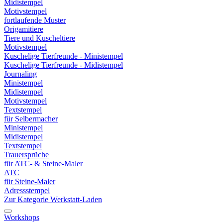
Midistempel
Motivstempel
fortlaufende Muster
Origamitiere
Tiere und Kuscheltiere
Motivstempel
Kuschelige Tierfreunde - Ministempel
Kuschelige Tierfreunde - Midistempel
Journaling
Ministempel
Midistempel
Motivstempel
Textstempel
für Selbermacher
Ministempel
Midistempel
Textstempel
Trauersprüche
für ATC- & Steine-Maler
ATC
für Steine-Maler
Adressstempel
Zur Kategorie Werkstatt-Laden
Workshops