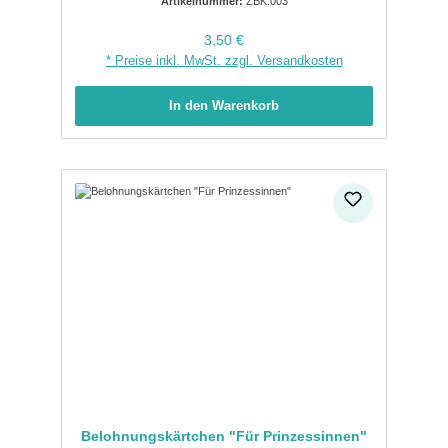
Artikelnummer:
ZBK.003
Regulärer Preis:
3,50 €
* Preise inkl. MwSt. zzgl. Versandkosten
In den Warenkorb
Belohnungskärtchen "Für Prinzessinnen"