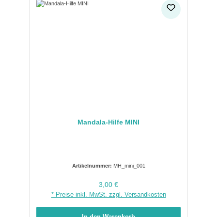
Mandala-Hilfe MINI
Artikelnummer:
MH_mini_001
Regulärer Preis:
3,00 €
* Preise inkl. MwSt. zzgl. Versandkosten
In den Warenkorb