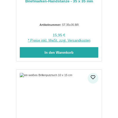
Briefmarken-Handstanze - 35 x 35 mm
Artikelnummer:
ST.35x35.BR
Regulärer Preis:
15,95 €
* Preise inkl. MwSt. zzgl. Versandkosten
In den Warenkorb