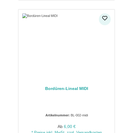
Bordüren-Lineal MIDI
Artikelnummer:
BL-002-midi
Regulärer Preis:
Ab
6,00 €
* Preise inkl. MwSt. zzgl. Versandkosten