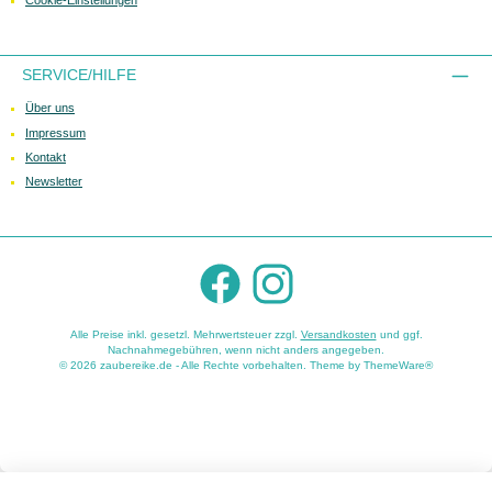
Cookie-Einstellungen
SERVICE/HILFE
Über uns
Impressum
Kontakt
Newsletter
Facebook
Instagram
Alle Preise inkl. gesetzl. Mehrwertsteuer zzgl.
Versandkosten
und ggf.
Nachnahmegebühren, wenn nicht anders angegeben.
© 2026 zaubereike.de - Alle Rechte vorbehalten. Theme by
ThemeWare®