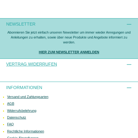
NEWSLETTER
Abonnieren Sie jetzt einfach unseren Newsletter um immer wieder Anregungen und
Anleitungen zu erhalten, sowie über neue Produkte und Angebote informiert zu
werden.
HIER ZUM NEWSLETTER ANMELDEN
VERTRAG WIDERRUFEN
INFORMATIONEN
Versand und Zahlungsarten
AGB
Widerrufsbelehrung
Datenschutz
FAQ
Rechtliche Informationen