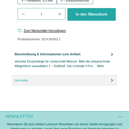
4 – Hohleisen, 4,5 mm
5 – Konturenmesser
Produkt Anzahl: Gib den gewünschten Wert ein oder benutze die Schaltflächen 
In den Warenkorb
Zum Merkzettel hinzufügen
Produktnummer:
SCH.W.003.1
Beschreibung & Informationen zum Artikel:
einzelne Ersatzklinge für Linolschnitt-Messer: Bitte die entsprechnde
Klingenform auswählen! 1 – Geißfuß: Die schmale V-For…
Mehr
Hersteller
NEWSLETTER
Abonnieren Sie jetzt einfach unseren Newsletter um immer wieder Anregungen und
Anleitungen zu erhalten, sowie über neue Produkte und Angebote informiert zu