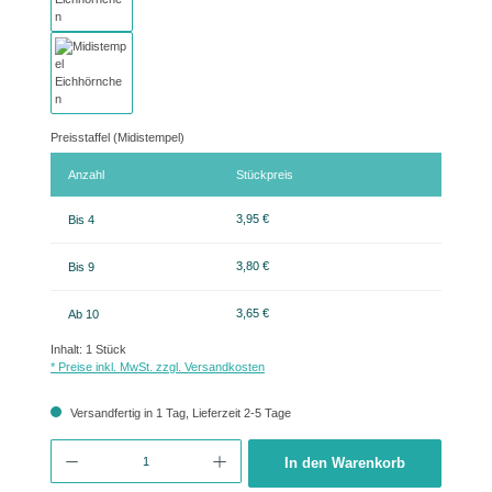
Preisstaffel (Midistempel)
Anzahl
Stückpreis
3,95 €
Bis
4
3,80 €
Bis
9
3,65 €
Ab
10
Inhalt:
1 Stück
* Preise inkl. MwSt. zzgl. Versandkosten
Versandfertig in 1 Tag, Lieferzeit 2-5 Tage
Produkt Anzahl: Gib den gewünschten Wert ein oder benutze die Schaltflächen um 
In den Warenkorb