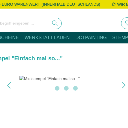
0 EURO WARENWERT (INNERHALB DEUTSCHLANDS)
WIR 
SCHEINE
WERKSTATT-LADEN
DOTPAINTING
STEMP
pel "Einfach mal so..."
e überspringen