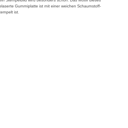
dein Stempelbild wird besonders schön. Das Motiv dieses
elaserte Gummiplatte ist mit einer weichen Schaumstoff-
empelt ist.