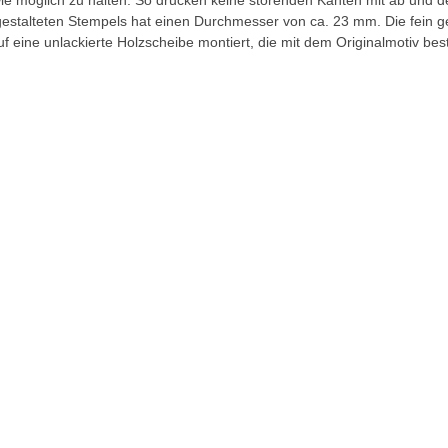
wie möglich zu halten. So drucken keine störenden Kanten mit ab und 
 gestalteten Stempels hat einen Durchmesser von ca. 23 mm. Die fein g
uf eine unlackierte Holzscheibe montiert, die mit dem Originalmotiv best