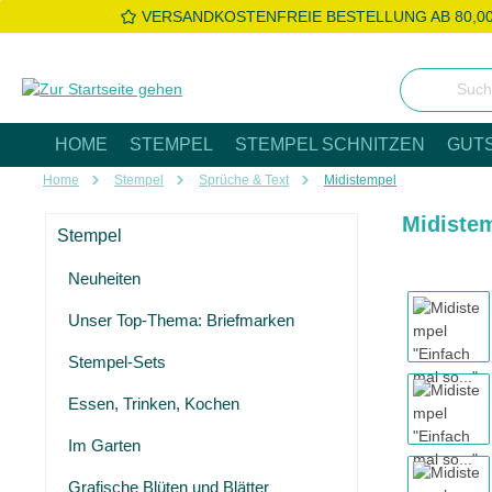
VERSANDKOSTENFREIE BESTELLUNG AB 80,0
 Hauptinhalt springen
Zur Suche springen
Zur Hauptnavigation springen
HOME
STEMPEL
STEMPEL SCHNITZEN
GUT
Home
Stempel
Sprüche & Text
Midistempel
Midistem
Stempel
Neuheiten
Bildergaleri
Unser Top-Thema: Briefmarken
Stempel-Sets
Essen, Trinken, Kochen
Im Garten
Grafische Blüten und Blätter