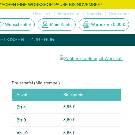
MACHEN EINE WORKSHOP-PAUSE BIS NOVEMBER!
Über uns
Impressum
Kontakt
Newsletter
Wunschzettel
Mein Konto
Warenkorb
0,00 €
ELKISSEN
ZUBEHÖR
Preisstaffel (Midistempel)
Anzahl
Stückpreis
3,95 €
Bis
4
3,80 €
Bis
9
3,65 €
Ab
10