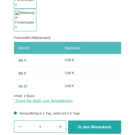
Preisstaffel (Midistempel)
Anzahl
Stückpreis
3,95 €
Bis
4
3,80 €
Bis
9
3,65 €
Ab
10
Inhalt:
1 Stück
* Preise inkl. MwSt. zzgl. Versandkosten
Versandfertig in 1 Tag, Lieferzeit 2-5 Tage
Produkt Anzahl: Gib den gewünschten Wert ein oder benutze die Schaltflächen um 
In den Warenkorb