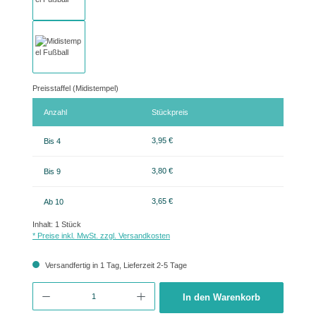
Preisstaffel (Midistempel)
Anzahl
Stückpreis
3,95 €
Bis
4
3,80 €
Bis
9
3,65 €
Ab
10
Inhalt:
1 Stück
* Preise inkl. MwSt. zzgl. Versandkosten
Versandfertig in 1 Tag, Lieferzeit 2-5 Tage
Produkt Anzahl: Gib den gewünschten Wert ein oder benutze die Schaltflächen um 
In den Warenkorb