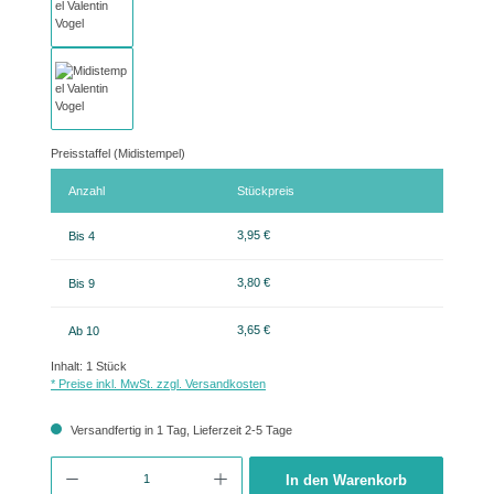
Preisstaffel (Midistempel)
Anzahl
Stückpreis
3,95 €
Bis
4
3,80 €
Bis
9
3,65 €
Ab
10
Inhalt:
1 Stück
* Preise inkl. MwSt. zzgl. Versandkosten
Versandfertig in 1 Tag, Lieferzeit 2-5 Tage
Produkt Anzahl: Gib den gewünschten Wert ein oder benutze die Schaltflächen um 
In den Warenkorb