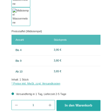
Preisstaffel (Midistempel)
Anzahl
Stückpreis
3,95 €
Bis
4
3,80 €
Bis
9
3,65 €
Ab
10
Inhalt:
1 Stück
* Preise inkl. MwSt. zzgl. Versandkosten
Versandfertig in 1 Tag, Lieferzeit 2-5 Tage
Produkt Anzahl: Gib den gewünschten Wert ein oder benutze die Schaltflächen um 
In den Warenkorb