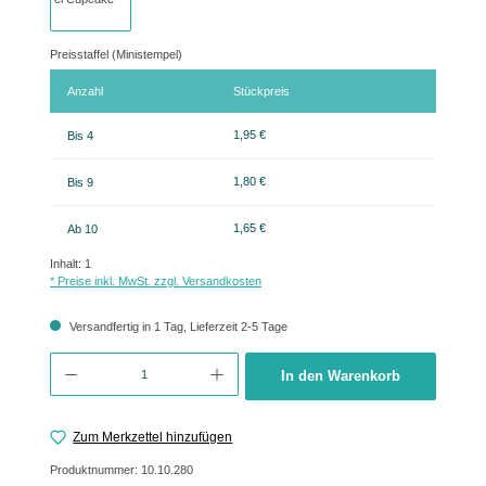
Preisstaffel (Ministempel)
Anzahl
Stückpreis
1,95 €
Bis
4
1,80 €
Bis
9
1,65 €
Ab
10
Inhalt:
1
* Preise inkl. MwSt. zzgl. Versandkosten
Versandfertig in 1 Tag, Lieferzeit 2-5 Tage
Produkt Anzahl: Gib den gewünschten Wert ein oder benutze die Schaltflächen um 
In den Warenkorb
Zum Merkzettel hinzufügen
Produktnummer:
10.10.280