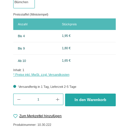
Preisstaffel (Ministempel)
Anzahl
Stückpreis
1,95 €
Bis
4
1,80 €
Bis
9
1,65 €
Ab
10
Inhalt:
1
* Preise inkl. MwSt. zzgl. Versandkosten
Versandfertig in 1 Tag, Lieferzeit 2-5 Tage
Produkt Anzahl: Gib den gewünschten Wert ein oder benutze die Schaltflächen um 
In den Warenkorb
Zum Merkzettel hinzufügen
Produktnummer:
10.30.222