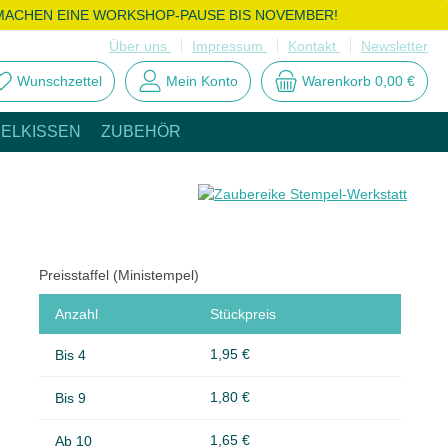
MACHEN EINE WORKSHOP-PAUSE BIS NOVEMBER!
Über uns
Impressum
Kontakt
Newsletter
Wunschzettel
Mein Konto
Warenkorb
0,00 €
ELKISSEN
ZUBEHÖR
Preisstaffel (Ministempel)
Anzahl
Stückpreis
1,95 €
Bis
4
1,80 €
Bis
9
1,65 €
Ab
10