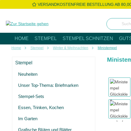
VERSANDKOSTENFREIE BESTELLUNG AB 80,0
 Hauptinhalt springen
Zur Suche springen
Zur Hauptnavigation springen
HOME
STEMPEL
STEMPEL SCHNITZEN
GUT
Home
Stempel
Winter & Weihnachten
Ministempel
Ministe
Stempel
Neuheiten
Bildergaleri
Unser Top-Thema: Briefmarken
Stempel-Sets
Essen, Trinken, Kochen
Im Garten
Grafische Blüten und Blätter