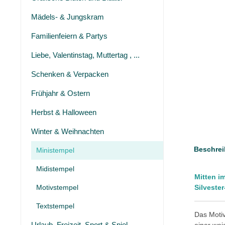
Mädels- & Jungskram
Familienfeiern & Partys
Liebe, Valentinstag, Muttertag , ...
Schenken & Verpacken
Frühjahr & Ostern
Herbst & Halloween
Winter & Weihnachten
Beschrei
Ministempel
Midistempel
Mitten i
Motivstempel
Silveste
Textstempel
Das Motiv
Urlaub, Freizeit, Sport & Spiel