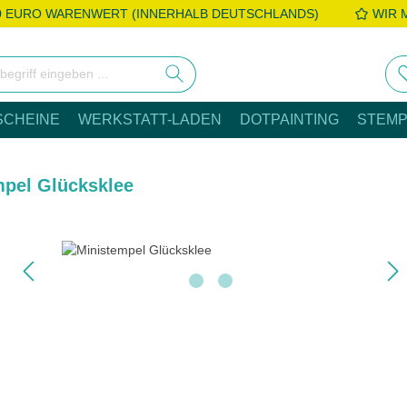
0 EURO WARENWERT (INNERHALB DEUTSCHLANDS)
WIR 
SCHEINE
WERKSTATT-LADEN
DOTPAINTING
STEMP
mpel Glücksklee
e überspringen