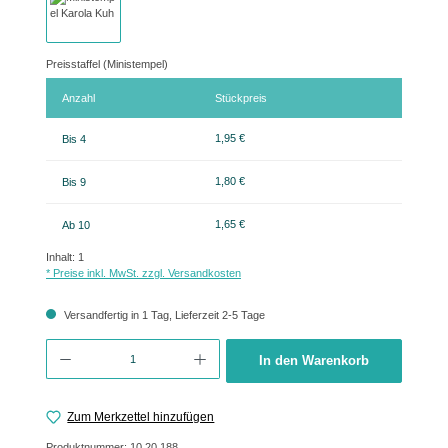
Preisstaffel (Ministempel)
Anzahl
Stückpreis
1,95 €
Bis
4
1,80 €
Bis
9
1,65 €
Ab
10
Inhalt:
1
* Preise inkl. MwSt. zzgl. Versandkosten
Versandfertig in 1 Tag, Lieferzeit 2-5 Tage
Produkt Anzahl: Gib den gewünschten Wert ein oder benutze die Schaltflächen um 
In den Warenkorb
Zum Merkzettel hinzufügen
Produktnummer:
10.20.188