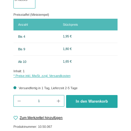
Preisstaffel (Ministempel)
Anzahl
Stückpreis
1,95 €
Bis
4
1,80 €
Bis
9
1,65 €
Ab
10
Inhalt:
1
* Preise inkl. MwSt. zzgl. Versandkosten
Versandfertig in 1 Tag, Lieferzeit 2-5 Tage
Produkt Anzahl: Gib den gewünschten Wert ein oder benutze die Schaltflächen um 
In den Warenkorb
Zum Merkzettel hinzufügen
Produktnummer:
10.50.067