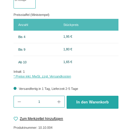
Preisstaffel (Ministempel)
Anzahl
Stückpreis
1,95 €
Bis
4
1,80 €
Bis
9
1,65 €
Ab
10
Inhalt:
1
* Preise inkl. MwSt. zzgl. Versandkosten
Versandfertig in 1 Tag, Lieferzeit 2-5 Tage
Produkt Anzahl: Gib den gewünschten Wert ein oder benutze die Schaltflächen um 
In den Warenkorb
Zum Merkzettel hinzufügen
Produktnummer:
10.10.004