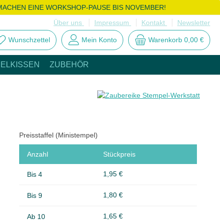
MACHEN EINE WORKSHOP-PAUSE BIS NOVEMBER!
Über uns
Impressum
Kontakt
Newsletter
Wunschzettel
Mein Konto
Warenkorb
0,00 €
ELKISSEN
ZUBEHÖR
Preisstaffel (Ministempel)
Anzahl
Stückpreis
1,95 €
Bis
4
1,80 €
Bis
9
1,65 €
Ab
10