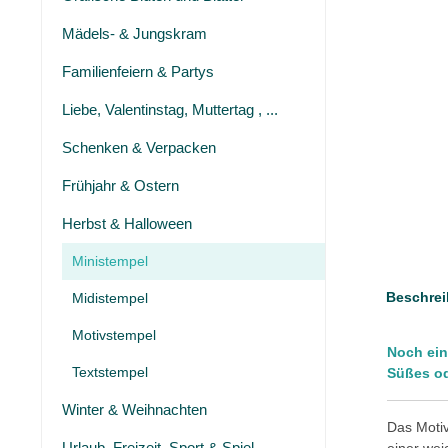
Mädels- & Jungskram
Familienfeiern & Partys
Liebe, Valentinstag, Muttertag , ...
Schenken & Verpacken
Frühjahr & Ostern
Herbst & Halloween
Ministempel
Beschrei
Midistempel
Motivstempel
Noch ein
Textstempel
Süßes od
Winter & Weihnachten
Das Motiv
Urlaub, Freizeit, Sport & Spiel