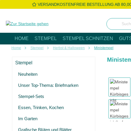
VERSANDKOSTENFREIE BESTELLUNG AB 80,0
 Hauptinhalt springen
Zur Suche springen
Zur Hauptnavigation springen
HOME
STEMPEL
STEMPEL SCHNITZEN
GUT
Home
Stempel
Herbst & Halloween
Ministempel
Ministem
Stempel
Neuheiten
Bildergaleri
Unser Top-Thema: Briefmarken
Stempel-Sets
Essen, Trinken, Kochen
Im Garten
Grafische Blüten und Blätter