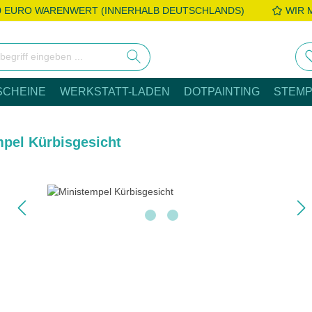
0 EURO WARENWERT (INNERHALB DEUTSCHLANDS)
WIR 
SCHEINE
WERKSTATT-LADEN
DOTPAINTING
STEMP
pel Kürbisgesicht
e überspringen