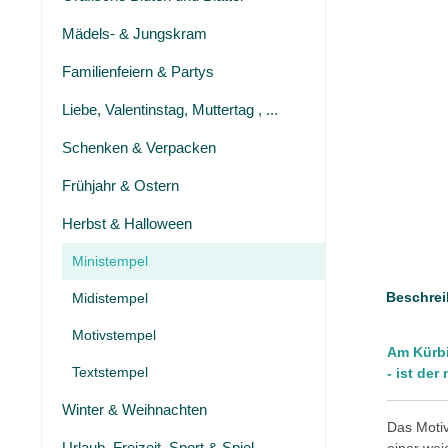
Mädels- & Jungskram
Familienfeiern & Partys
Liebe, Valentinstag, Muttertag , ...
Schenken & Verpacken
Frühjahr & Ostern
Herbst & Halloween
Ministempel
Beschrei
Midistempel
Motivstempel
Am Kürbi
Textstempel
- ist der
Winter & Weihnachten
Das Motiv
Urlaub, Freizeit, Sport & Spiel