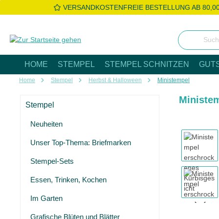
VERSANDKOSTENFREIE BESTELLUNG AB 80,0
 Hauptinhalt springen
Zur Suche springen
Zur Hauptnavigation springen
HOME
STEMPEL
STEMPEL SCHNITZEN
GUT
Home
Stempel
Herbst & Halloween
Ministempel
Ministe
Stempel
Neuheiten
Bildergaleri
Unser Top-Thema: Briefmarken
Stempel-Sets
Essen, Trinken, Kochen
Im Garten
Grafische Blüten und Blätter