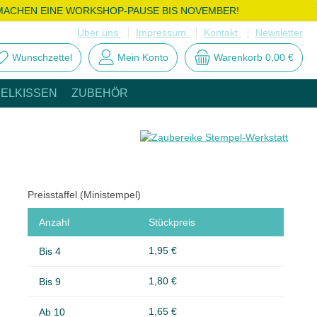
MACHEN EINE WORKSHOP-PAUSE BIS NOVEMBER!
Über uns
Impressum
Kontakt
Newsletter
Wunschzettel
Mein Konto
Warenkorb
0,00 €
ELKISSEN
ZUBEHÖR
Preisstaffel (Ministempel)
Anzahl
Stückpreis
1,95 €
Bis
4
1,80 €
Bis
9
1,65 €
Ab
10