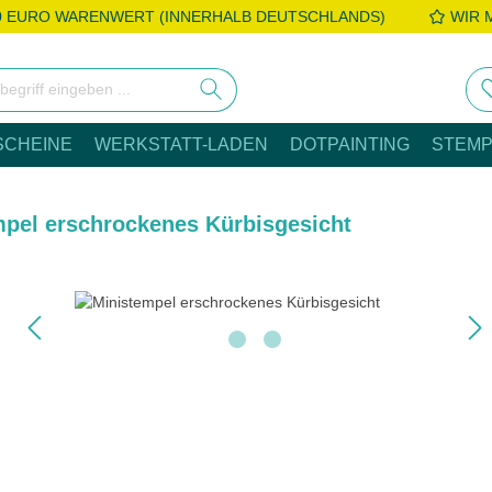
0 EURO WARENWERT (INNERHALB DEUTSCHLANDS)
WIR 
SCHEINE
WERKSTATT-LADEN
DOTPAINTING
STEMP
mpel erschrockenes Kürbisgesicht
e überspringen