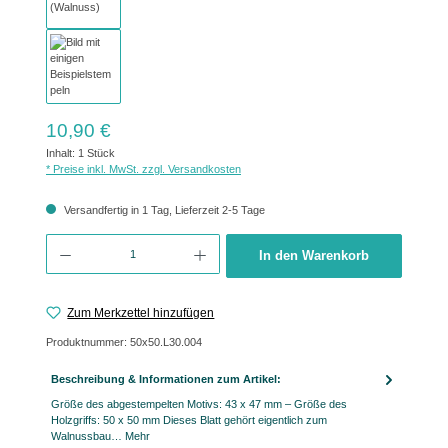
Regulärer Preis:
10,90 €
Inhalt:
1 Stück
* Preise inkl. MwSt. zzgl. Versandkosten
Versandfertig in 1 Tag, Lieferzeit 2-5 Tage
Produkt Anzahl: Gib den gewünschten Wert ein oder benutze die Schaltflächen um 
In den Warenkorb
Zum Merkzettel hinzufügen
Produktnummer:
50x50.L30.004
Beschreibung & Informationen zum Artikel:
Größe des abgestempelten Motivs: 43 x 47 mm – Größe des
Holzgriffs: 50 x 50 mm Dieses Blatt gehört eigentlich zum
Walnussbau…
Mehr