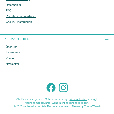
Datenschutz
FAQ
Rechtliche Informationen
Cookie-Einstellungen
SERVICE/HILFE
Über uns
Impressum
Kontakt
Newsletter
Facebook
Instagram
Alle Preise inkl. gesetzl. Mehrwertsteuer zzgl.
Versandkosten
und ggf.
Nachnahmegebühren, wenn nicht anders angegeben.
© 2026 zaubereike.de - Alle Rechte vorbehalten. Theme by
ThemeWare®