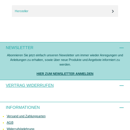
Hersteller
NEWSLETTER
Abonnieren Sie jetzt einfach unseren Newsletter um immer wieder Anregungen und
Anleitungen zu erhalten, sowie über neue Produkte und Angebote informiert zu
werden.
HIER ZUM NEWSLETTER ANMELDEN
VERTRAG WIDERRUFEN
INFORMATIONEN
Versand und Zahlungsarten
AGB
Widerrufsbelehrung