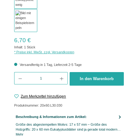
Regulärer Preis:
6,70 €
Inhalt:
1 Stück
* Preise inkl. MwSt. zzgl. Versandkosten
Versandfertig in 1 Tag, Lieferzeit 2-5 Tage
Produkt Anzahl: Gib den gewünschten Wert ein oder benutze die Schaltflächen um 
In den Warenkorb
Zum Merkzettel hinzufügen
Produktnummer:
20x60.L30.030
Beschreibung & Informationen zum Artikel:
Größe des abgestempelten Motivs: 17 x 57 mm – Größe des
Holzgriffs: 20 x 60 mm Eukalyptusblätter sind ja gerade total modern…
Mehr