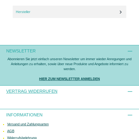
Hersteller
NEWSLETTER
Abonnieren Sie jetzt einfach unseren Newsletter um immer wieder Anregungen und
Anleitungen zu erhalten, sowie über neue Produkte und Angebote informiert zu
werden.
HIER ZUM NEWSLETTER ANMELDEN
VERTRAG WIDERRUFEN
INFORMATIONEN
Versand und Zahlungsarten
AGB
Widerrufsbelehrung