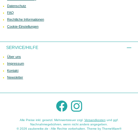
Datenschutz
FAQ
Rechtliche Informationen
Cookie-Einstellungen
SERVICE/HILFE
Über uns
Impressum
Kontakt
Newsletter
Facebook
Instagram
Alle Preise inkl. gesetzl. Mehrwertsteuer zzgl.
Versandkosten
und ggf.
Nachnahmegebühren, wenn nicht anders angegeben.
© 2026 zaubereike.de - Alle Rechte vorbehalten. Theme by
ThemeWare®