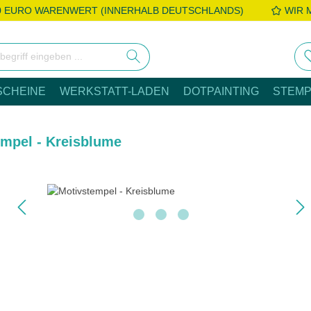
0 EURO WARENWERT (INNERHALB DEUTSCHLANDS)
WIR 
SCHEINE
WERKSTATT-LADEN
DOTPAINTING
STEMP
empel - Kreisblume
e überspringen