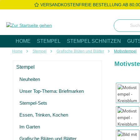
VERSANDKOSTENFREIE BESTELLUNG AB 80,0
 Hauptinhalt springen
Zur Suche springen
Zur Hauptnavigation springen
HOME
STEMPEL
STEMPEL SCHNITZEN
GUT
Home
Stempel
Grafische Blüten und Blätter
Motivstempel
Motivst
Stempel
Neuheiten
Bildergaleri
Unser Top-Thema: Briefmarken
Stempel-Sets
Essen, Trinken, Kochen
Im Garten
Grafische Blüten und Blätter