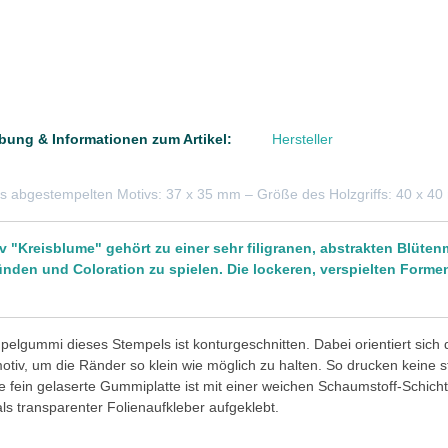
bung & Informationen zum Artikel:
Hersteller
s abgestempelten Motivs: 37 x 35 mm – Größe des Holzgriffs: 40 x 4
v "Kreisblume" gehört zu einer sehr filigranen, abstrakten Blüten
ünden und Coloration zu spielen. Die lockeren, verspielten Form
elgummi dieses Stempels ist konturgeschnitten. Dabei orientiert sich
tiv, um die Ränder so klein wie möglich zu halten. So drucken keine 
e fein gelaserte Gummiplatte ist mit einer weichen Schaumstoff-Schicht 
 als transparenter Folienaufkleber aufgeklebt.