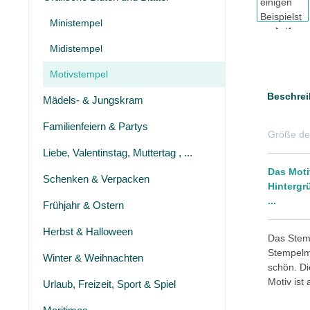
Ministempel
Midistempel
Motivstempel
Beschrei
Mädels- & Jungskram
Familienfeiern & Partys
Größe de
Liebe, Valentinstag, Muttertag , ...
Das Moti
Schenken & Verpacken
Hintergr
...
Frühjahr & Ostern
Herbst & Halloween
Das Stemp
Stempelmo
Winter & Weihnachten
schön. Di
Motiv ist
Urlaub, Freizeit, Sport & Spiel