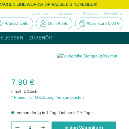
MACHEN EINE WORKSHOP-PAUSE BIS NOVEMBER!
Über uns
Impressum
Kontakt
Newsletter
Wunschzettel
Mein Konto
Warenkorb
0,00 €
ELKISSEN
ZUBEHÖR
Regulärer Preis:
7,90 €
Inhalt:
1 Stück
* Preise inkl. MwSt. zzgl. Versandkosten
Versandfertig in 1 Tag, Lieferzeit 2-5 Tage
Produkt Anzahl: Gib den gewünschten Wert ein oder benutze die
In den Warenkorb