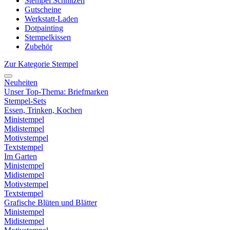
Stempel Schnitzen
Gutscheine
Werkstatt-Laden
Dotpainting
Stempelkissen
Zubehör
Zur Kategorie Stempel
Neuheiten
Unser Top-Thema: Briefmarken
Stempel-Sets
Essen, Trinken, Kochen
Ministempel
Midistempel
Motivstempel
Textstempel
Im Garten
Ministempel
Midistempel
Motivstempel
Textstempel
Grafische Blüten und Blätter
Ministempel
Midistempel