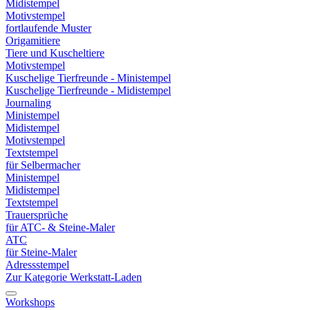
Midistempel
Motivstempel
fortlaufende Muster
Origamitiere
Tiere und Kuscheltiere
Motivstempel
Kuschelige Tierfreunde - Ministempel
Kuschelige Tierfreunde - Midistempel
Journaling
Ministempel
Midistempel
Motivstempel
Textstempel
für Selbermacher
Ministempel
Midistempel
Textstempel
Trauersprüche
für ATC- & Steine-Maler
ATC
für Steine-Maler
Adressstempel
Zur Kategorie Werkstatt-Laden
Workshops