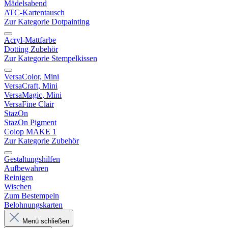
Mädelsabend
ATC-Kartentausch
Zur Kategorie Dotpainting
Acryl-Mattfarbe
Dotting Zubehör
Zur Kategorie Stempelkissen
VersaColor, Mini
VersaCraft, Mini
VersaMagic, Mini
VersaFine Clair
StazOn
StazOn Pigment
Colop MAKE 1
Zur Kategorie Zubehör
Gestaltungshilfen
Aufbewahren
Reinigen
Wischen
Zum Bestempeln
Belohnungskarten
Menü schließen