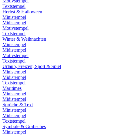
Motivstempel
Textstempel
Herbst & Halloween
Ministempel
Midistempel
Motivstempel
Textstempel
Winter & Weihnachten
Ministempel
Midistempel
Motivstempel
Textstempel
Urlaub, Freizeit, Sport & Spiel
Ministempel
Midistempel
Textstempel
Maritimes
Ministempel
Midistempel
Sprüche & Text
Ministempel
Midistempel
Textstempel
Symbole & Grafisches
Ministempel