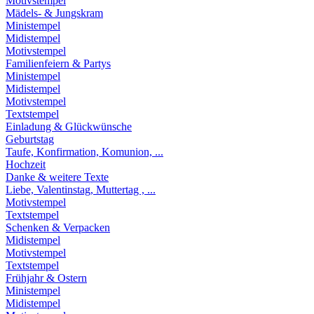
Motivstempel
Mädels- & Jungskram
Ministempel
Midistempel
Motivstempel
Familienfeiern & Partys
Ministempel
Midistempel
Motivstempel
Textstempel
Einladung & Glückwünsche
Geburtstag
Taufe, Konfirmation, Komunion, ...
Hochzeit
Danke & weitere Texte
Liebe, Valentinstag, Muttertag , ...
Motivstempel
Textstempel
Schenken & Verpacken
Midistempel
Motivstempel
Textstempel
Frühjahr & Ostern
Ministempel
Midistempel