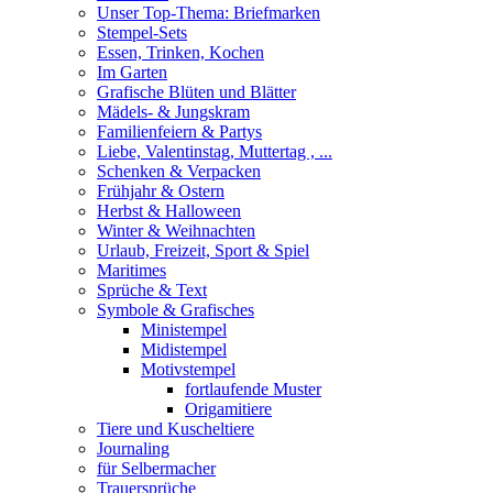
Unser Top-Thema: Briefmarken
Stempel-Sets
Essen, Trinken, Kochen
Im Garten
Grafische Blüten und Blätter
Mädels- & Jungskram
Familienfeiern & Partys
Liebe, Valentinstag, Muttertag , ...
Schenken & Verpacken
Frühjahr & Ostern
Herbst & Halloween
Winter & Weihnachten
Urlaub, Freizeit, Sport & Spiel
Maritimes
Sprüche & Text
Symbole & Grafisches
Ministempel
Midistempel
Motivstempel
fortlaufende Muster
Origamitiere
Tiere und Kuscheltiere
Journaling
für Selbermacher
Trauersprüche