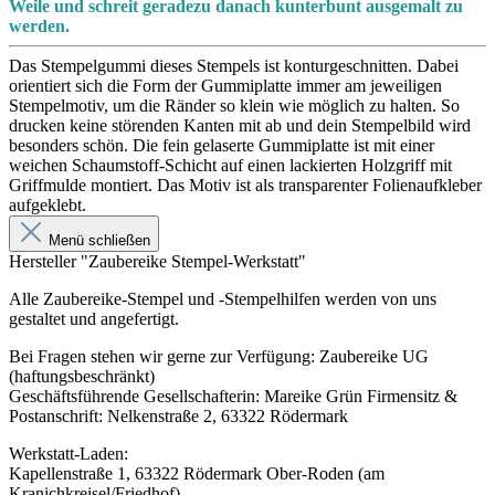
Weile und schreit geradezu danach kunterbunt ausgemalt zu
werden.
Das Stempelgummi dieses Stempels ist konturgeschnitten. Dabei
orientiert sich die Form der Gummiplatte immer am jeweiligen
Stempelmotiv, um die Ränder so klein wie möglich zu halten. So
drucken keine störenden Kanten mit ab und dein Stempelbild wird
besonders schön. Die fein gelaserte Gummiplatte ist mit einer
weichen Schaumstoff-Schicht auf einen lackierten Holzgriff mit
Griffmulde montiert. Das Motiv ist als transparenter Folienaufkleber
aufgeklebt.
Menü schließen
Hersteller "Zaubereike Stempel-Werkstatt"
Alle Zaubereike-Stempel und -Stempelhilfen werden von uns
gestaltet und angefertigt.
Bei Fragen stehen wir gerne zur Verfügung: Zaubereike UG
(haftungsbeschränkt)
Geschäftsführende Gesellschafterin: Mareike Grün Firmensitz &
Postanschrift: Nelkenstraße 2, 63322 Rödermark
Werkstatt-Laden:
Kapellenstraße 1, 63322 Rödermark Ober-Roden (am
Kranichkreisel/Friedhof)